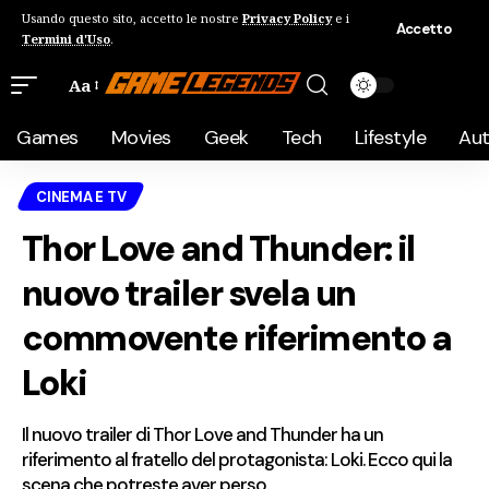
Usando questo sito, accetto le nostre
Privacy Policy
e i
Accetto
Termini d'Uso
.
Aa
Games
Movies
Geek
Tech
Lifestyle
Au
CINEMA E TV
Thor Love and Thunder: il
nuovo trailer svela un
commovente riferimento a
Loki
Il nuovo trailer di Thor Love and Thunder ha un
riferimento al fratello del protagonista: Loki. Ecco qui la
scena che potreste aver perso.