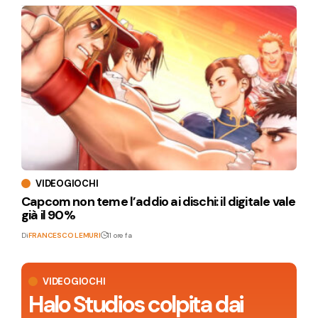
VIDEOGIOCHI
Capcom non teme l’addio ai dischi: il digitale vale
già il 90%
Di
FRANCESCO LEMURI
11 ore fa
VIDEOGIOCHI
Halo Studios colpita dai