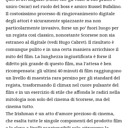
unico Oscar) nel ruolo del boss e amico Russel Bufalino.
Il costosissimo processo di ringiovanimento digitale
degli attori è sicuramente spiazzante ma non
particolarmente invasivo, forse un po’ fuori luogo per
un regista così classico, nonostante Scorsese non sia
estraneo al digitale (vedi Hugo Cabret). Il risultato è
comunque pulito e in una certa maniera arricchisce il
mito del film. La lunghezza ingiustificata è forse il
difetto più grande di questo film, ma l’attesa è ben
ricompensata: gli ultimi 40 minuti di film raggiungono
un livello di maestria rara persino per gli standard del
regista, trasformando il climax nel cuore pulsante del
film e in un esercizio di stile che affonda le radici nella
mitologia non solo del cinema di Scorsese, ma del
cinema tutto.
The Irishman è un atto d’amore prezioso di cinema,
che esalta tutte le singole componenti del prodotto film
e le eleva a livelli raggiungibili solo attraverso la