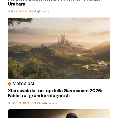
Urahara
Di
FRANCESCO LEMURI
6 ore fa
VIDEOGIOCHI
Xbox svela la line-up della Gamescom 2026:
Fable tra i grandi protagonisti
Di
NICOLÒ FRATANGELI
1 settimana fa