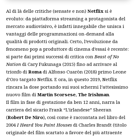
Al di là delle critiche (sensate e non)
Netflix
si è
evoluto: da piattaforma streaming a protagonista del
mercato audiovisivo, è infatti innegabile che unisca i
vantaggi delle programmazioni on-demand alla
qualità di prodotti originali. Certo, l’evoluzione da
fenomeno pop a produttore di cinema d’essai è recente:
si parte dai primi successi di critica con
Beast of No
Nation
di Cary Fukunaga (2015) fino ad arrivare al
trionfo di
Roma
di Alfonso Cuaròn (2018) primo Leone
d’Oro targato Netflix. E ora, in questo 2019, Netflix
rincara la dose portando sui suoi schermi l’attesissimo
nuovo film di
Martin Scorsese
,
The Irishman
.
Il film in fase di gestazione da ben 12 anni, narra la
carriera del sicario Frank “L’irlandese” Sheeran
(
Robert De Niro
), così come è raccontata nel libro del
2004
I Heard You Paint Houses
di Charles Brandt (titolo
originale del film scartato a favore del più attraente