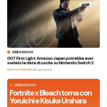
VIDEOGIOCHI
007 First Light: Amazon Japan potrebbe aver
svelato la data di uscita su Nintendo Switch 2
Di
NICOLÒ FRATANGELI
1 settimana fa
VIDEOGIOCHI
Fortnite x Bleach torna con
Yoruichi e Kisuke Urahara