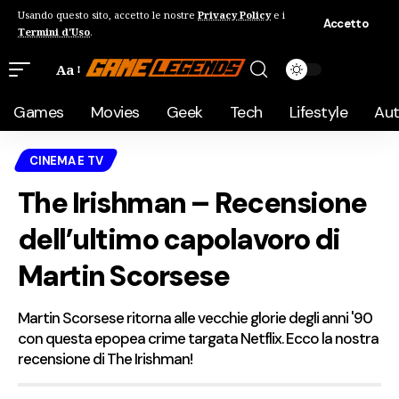
Usando questo sito, accetto le nostre
Privacy Policy
e i
Accetto
Termini d'Uso
.
Aa
Games
Movies
Geek
Tech
Lifestyle
Au
CINEMA E TV
The Irishman – Recensione
dell’ultimo capolavoro di
Martin Scorsese
Martin Scorsese ritorna alle vecchie glorie degli anni '90
con questa epopea crime targata Netflix. Ecco la nostra
recensione di The Irishman!