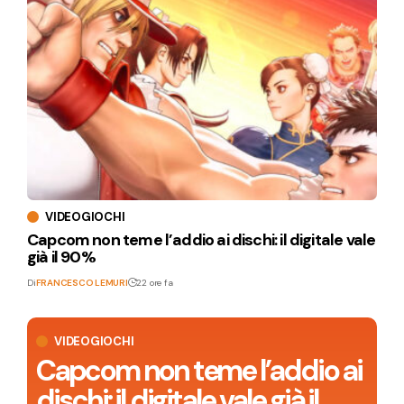
VIDEOGIOCHI
Capcom non teme l’addio ai dischi: il digitale vale
già il 90%
Di
FRANCESCO LEMURI
22 ore fa
VIDEOGIOCHI
Capcom non teme l’addio ai
dischi: il digitale vale già il