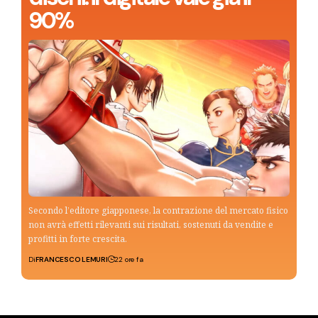
90%
Secondo l’editore giapponese, la contrazione del mercato fisico
non avrà effetti rilevanti sui risultati, sostenuti da vendite e
profitti in forte crescita.
Di
FRANCESCO LEMURI
22 ore fa