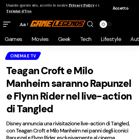
Usando questo sito, accetto le nostre
Privacy Policy
e i
Accetto
Termini d'Uso
.
Aa
Games
Movies
Geek
Tech
Lifestyle
Au
CINEMA E TV
Teagan Croft e Milo
Manheim saranno Rapunzel
e Flynn Rider nel live-action
di Tangled
Disney annuncia una rivisitazione live-action di Tangled,
con Teagan Croft e Milo Manheim nei panni degli iconici
Rapunzel e Flynn Rider, esclusivamente al cinema.