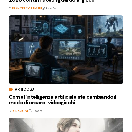
2026 con un nuovo sguardo al gioco
Di
FRANCESCO LEMURI
13 ore fa
ARTICOLO
Come l’intelligenza artificiale sta cambiando il
modo di creare i videogiochi
Di
REDAZIONE
19 ore fa