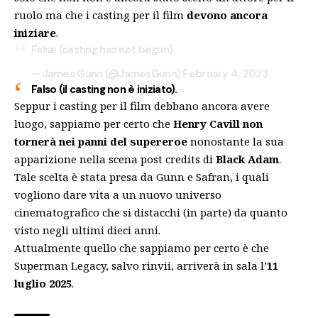
ruolo ma che i casting per il film
devono ancora
iniziare
.
False (casting has not begun).
— James Gunn (@JamesGunn)
February 4, 2023
Falso (il casting non è iniziato).
Seppur i casting per il film debbano ancora avere
luogo, sappiamo per certo che
Henry Cavill non
tornerà nei panni del supereroe
nonostante la sua
apparizione nella scena post credits di
Black Adam
.
Tale scelta è stata presa da Gunn e Safran, i quali
vogliono dare vita a un nuovo universo
cinematografico che si distacchi (in parte) da quanto
visto negli ultimi dieci anni.
Attualmente quello che sappiamo per certo è che
Superman Legacy, salvo rinvii, arriverà in sala l’
11
luglio 2025
.