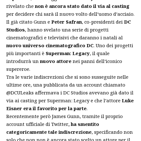
rivelato che
non è ancora stato dato il via al casting
per decidere chi sarà il nuovo volto dell’uomo d’acciaio.
Il già citato Gunn e
Peter Safran
, co-presidenti dei
DC
Studios
, hanno svelato una serie di
progetti
cinematografici
e
televisivi
che daranno i natali al
nuovo universo cinematografico DC
. Uno dei progetti
più importanti è
Superman: Legacy
, il quale
introdurrà un
nuovo attore
nei panni dell’iconico
supereroe.
Tra le varie indiscrezioni che si sono susseguite nelle
ultime ore, una pubblicata da un account chiamato
@DCULeaks affermava i DC Studios avevano già dato il
via ai casting per Superman: Legacy e che l’attore
Luke
Eisner era il favorito per la parte
.
Recentemente però James Gunn, tramite il proprio
account ufficiale di Twitter
, ha smentito
categoricamente tale indiscrezione
, specificando non
solo che non non è ancora stato scelto un attore per il