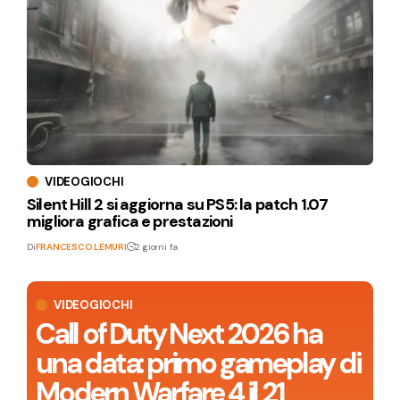
VIDEOGIOCHI
Silent Hill 2 si aggiorna su PS5: la patch 1.07
migliora grafica e prestazioni
Di
FRANCESCO LEMURI
2 giorni fa
VIDEOGIOCHI
Call of Duty Next 2026 ha
una data: primo gameplay di
Modern Warfare 4 il 21