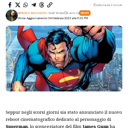
Lettura da 2 minuti
Di
PAOLO SACCUZZO
- Staff Writer
4 anni fa
NEWS
Ultimo Aggiornamento: 04 Febbraio 2023 alle 11:25 PM
Seppur negli scorsi giorni sia stato annunciato il nuovo
reboot cinematografico dedicato al personaggio di
Superman
, lo sceneggiatore del film
James Gunn
ha