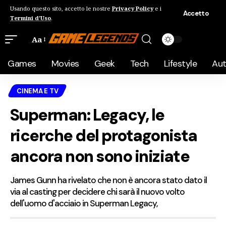
Usando questo sito, accetto le nostre
Privacy Policy
e i
Accetto
Termini d'Uso
.
Aa
Games
Movies
Geek
Tech
Lifestyle
Au
CINEMA E TV
Superman: Legacy, le
ricerche del protagonista
ancora non sono iniziate
James Gunn ha rivelato che non è ancora stato dato il
via al casting per decidere chi sarà il nuovo volto
dell'uomo d'acciaio in Superman Legacy,