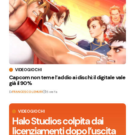
VIDEOGIOCHI
Capcom non teme l’addio ai dischi: il digitale vale
già il 90%
Di
FRANCESCO LEMURI
15 ore fa
VIDEOGIOCHI
Halo Studios colpita dai
licenziamenti dopo l’uscita