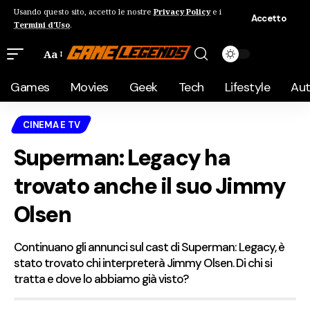
Usando questo sito, accetto le nostre
Privacy Policy
e i
Accetto
Termini d'Uso
.
Aa
Games
Movies
Geek
Tech
Lifestyle
Au
CINEMA E TV
Superman: Legacy ha
trovato anche il suo Jimmy
Olsen
Continuano gli annunci sul cast di Superman: Legacy, è
stato trovato chi interpreterà Jimmy Olsen. Di chi si
tratta e dove lo abbiamo già visto?