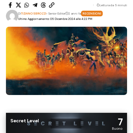
Lettura da 5 minuti
Di
TIZIANO SBROZZI
- Senior Editor
2 anni fa
RECENSIONI
Ultimo Aggiornamento: 05 Dicembre 2024 alle 4:22 PM
7
Secret Level
Buono