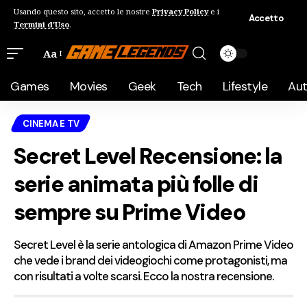
Usando questo sito, accetto le nostre
Privacy Policy
e i
Accetto
Termini d'Uso
.
Aa
Games
Movies
Geek
Tech
Lifestyle
Au
CINEMA E TV
Secret Level Recensione: la
serie animata più folle di
sempre su Prime Video
Secret Level è la serie antologica di Amazon Prime Video
che vede i brand dei videogiochi come protagonisti, ma
con risultati a volte scarsi. Ecco la nostra recensione.