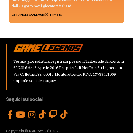
personaggi nell’Item Shop. Il debutto è previsto nella notte
dell’8 agosto per i giocatori italiani.
Di
FRANCESCO LEMURI
1 giorno fa
Testata giornalistica registrata presso il Tribunale di Roma, n.
63/2016 del 5 Aprile 2016 Proprietà di NetCom S.r.l.s., sede in
Via Cellottini 38, 00015 Monterotondo, P.IVA 13783471009,
Capitale Sociale 100,00€
Seguici sui social
Copyright© NetCom Srls 2025