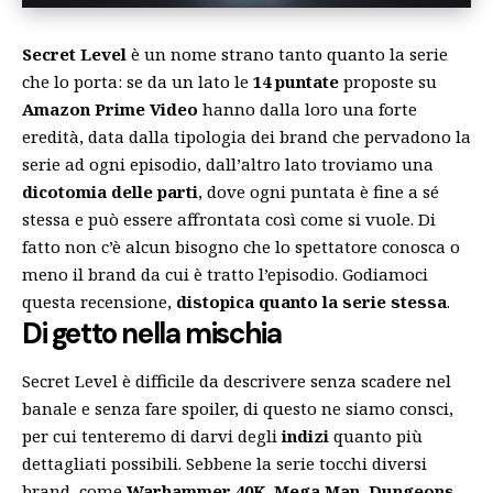
Secret Level
è un nome strano tanto quanto la serie
che lo porta: se da un lato le
14 puntate
proposte su
Amazon Prime Video
hanno dalla loro una forte
eredità, data dalla tipologia dei brand che pervadono la
serie ad ogni episodio, dall’altro lato troviamo una
dicotomia delle parti
, dove ogni puntata è fine a sé
stessa e può essere affrontata così come si vuole. Di
fatto non c’è alcun bisogno che lo spettatore conosca o
meno il brand da cui è tratto l’episodio. Godiamoci
questa recensione,
distopica quanto la serie stessa
.
Di getto nella mischia
Secret Level è difficile da descrivere senza scadere nel
banale e senza fare spoiler, di questo ne siamo consci,
per cui tenteremo di darvi degli
indizi
quanto più
dettagliati possibili. Sebbene la serie tocchi diversi
brand, come
Warhammer 40K
,
Mega Man
,
Dungeons