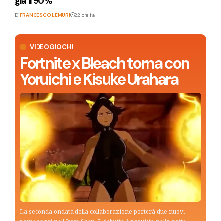
già il 90%
Di
FRANCESCO LEMURI
22 ore fa
VIDEOGIOCHI
Fortnite x Bleach torna con
Yoruichi e Kisuke Urahara
La seconda ondata della collaborazione porterà due nuovi