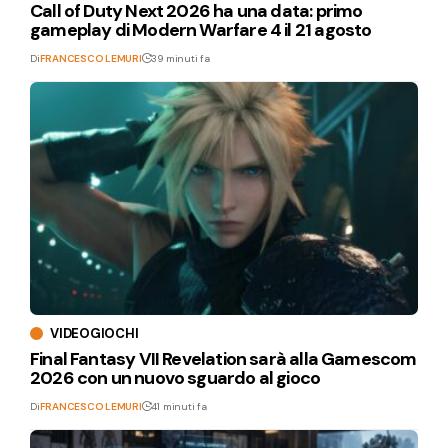
Call of Duty Next 2026 ha una data: primo
gameplay di Modern Warfare 4 il 21 agosto
Di
FRANCESCO LEMURI
39 minuti fa
VIDEOGIOCHI
Final Fantasy VII Revelation sarà alla Gamescom
2026 con un nuovo sguardo al gioco
Di
FRANCESCO LEMURI
41 minuti fa