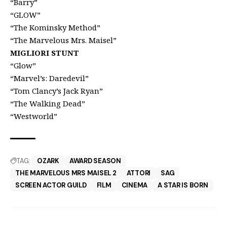
“Barry”
“GLOW”
“The Kominsky Method”
“The Marvelous Mrs. Maisel”
MIGLIORI STUNT
“Glow”
“Marvel’s: Daredevil”
“Tom Clancy’s Jack Ryan”
“The Walking Dead”
“Westworld”
TAG:
OZARK
AWARD SEASON
THE MARVELOUS MRS MAISEL 2
ATTORI
SAG
SCREEN ACTOR GUILD
FILM
CINEMA
A STAR IS BORN