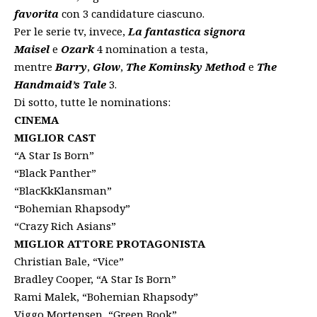
favorita
con 3 candidature ciascuno.
Per le serie tv, invece,
La fantastica signora
Maisel
e
Ozark
4 nomination a testa,
mentre
Barry
,
Glow
,
The Kominsky Method
e
The
Handmaid’s Tale
3.
Di sotto, tutte le nominations:
CINEMA
MIGLIOR CAST
“A Star Is Born”
“Black Panther”
“BlacKkKlansman”
“Bohemian Rhapsody”
“Crazy Rich Asians”
MIGLIOR ATTORE PROTAGONISTA
Christian Bale, “Vice”
Bradley Cooper, “A Star Is Born”
Rami Malek, “Bohemian Rhapsody”
Viggo Mortensen, “Green Book”