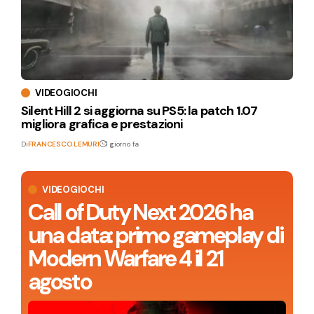
VIDEOGIOCHI
Silent Hill 2 si aggiorna su PS5: la patch 1.07
migliora grafica e prestazioni
Di
FRANCESCO LEMURI
1 giorno fa
VIDEOGIOCHI
Call of Duty Next 2026 ha
una data: primo gameplay di
Modern Warfare 4 il 21
agosto