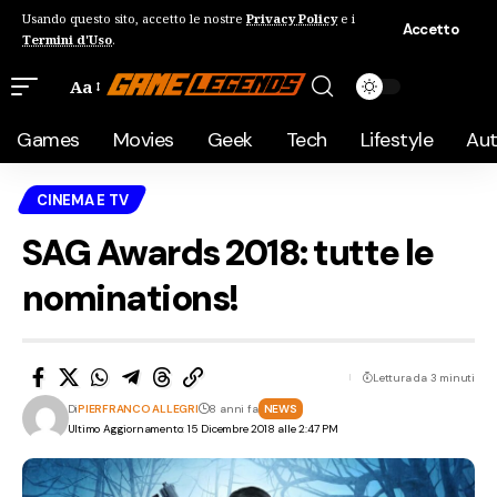
Usando questo sito, accetto le nostre
Privacy Policy
e i
Accetto
Termini d'Uso
.
Aa
Games
Movies
Geek
Tech
Lifestyle
Au
CINEMA E TV
SAG Awards 2018: tutte le
nominations!
Lettura da 3 minuti
Di
PIERFRANCO ALLEGRI
8 anni fa
NEWS
Ultimo Aggiornamento: 15 Dicembre 2018 alle 2:47 PM