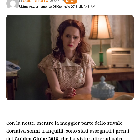
Di
DAVIDE DI TOLLA
9 anni fa
NEWS
Ultimo Aggiornamento: 08 Gennaio 2018 alle 1:48 AM
Con la notte, mentre la maggior parte dello stivale
dormiva sonni tranquilli, sono stati assegnati i premi
del
Golden Globe 2018
, che ha visto salire sul palco