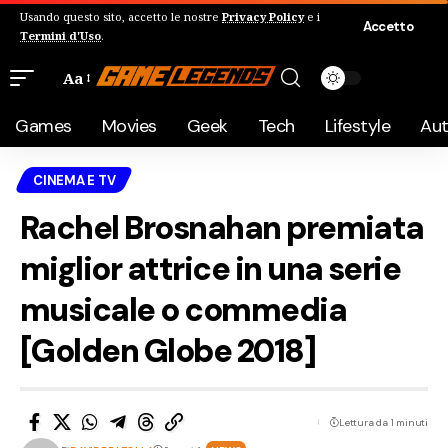
Usando questo sito, accetto le nostre
Privacy Policy
e i
Accetto
Termini d'Uso
.
Aa
Games
Movies
Geek
Tech
Lifestyle
Au
CINEMA E TV
Rachel Brosnahan premiata
miglior attrice in una serie
musicale o commedia
[Golden Globe 2018]
Lettura da 1 minuti