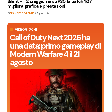
Silent Hill 2 si aggiorna su PS5: la patch 1.07
migliora grafica e prestazioni
Di
FRANCESCO LEMURI
1 giorno fa
VIDEOGIOCHI
Call of Duty Next 2026 ha
una data: primo gameplay di
Modern Warfare 4 il 21
agosto