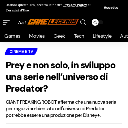
Usando questo sito, accetto le nostre
Privacy Policy
e i
Accetto
Termini d'Uso
.
Aa
Games
Movies
Geek
Tech
Lifestyle
Au
CINEMA E TV
Prey e non solo, in sviluppo
una serie nell’universo di
Predator?
GIANT FREAKING ROBOT afferma che una nuova serie
per ragazzi ambientata nell'universo di Predator
potrebbe essere una produzione per Disney+.