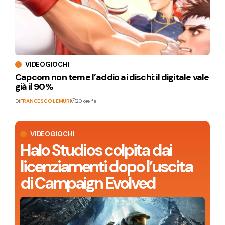
VIDEOGIOCHI
Capcom non teme l’addio ai dischi: il digitale vale
già il 90%
Di
FRANCESCO LEMURI
20 ore fa
VIDEOGIOCHI
Halo Studios colpita dai
licenziamenti dopo l’uscita
di Campaign Evolved