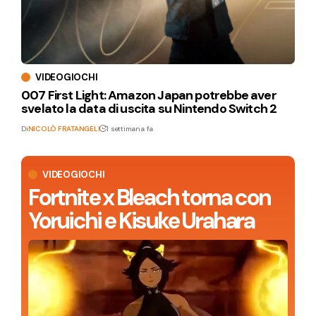
VIDEOGIOCHI
007 First Light: Amazon Japan potrebbe aver
svelato la data di uscita su Nintendo Switch 2
Di
NICOLÒ FRATANGELI
1 settimana fa
VIDEOGIOCHI
Fortnite x Bleach torna con
Yoruichi e Kisuke Urahara