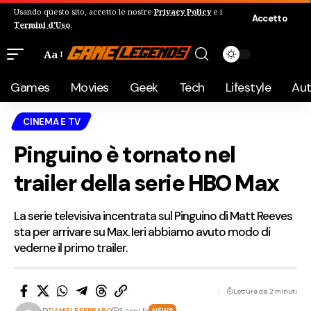
Usando questo sito, accetto le nostre
Privacy Policy
e i
Accetto
Termini d'Uso
.
Aa
Games
Movies
Geek
Tech
Lifestyle
Au
CINEMA E TV
Pinguino è tornato nel
trailer della serie HBO Max
La serie televisiva incentrata sul Pinguino di Matt Reeves
sta per arrivare su Max. Ieri abbiamo avuto modo di
vederne il primo trailer.
Lettura da 2 minuti
Di
DANIELE FERRARO
3 anni fa
NEWS