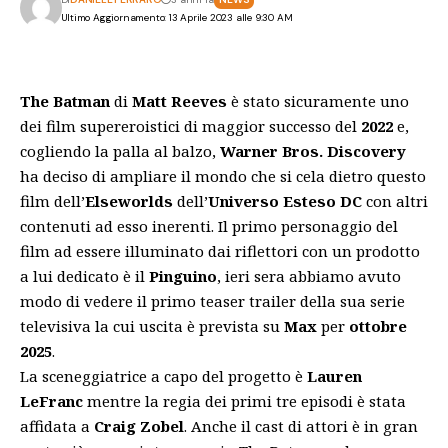
Ultimo Aggiornamento: 13 Aprile 2023 alle 9:30 AM
The Batman
di
Matt Reeves
è stato sicuramente uno
dei film supereroistici di maggior successo del
2022
e,
cogliendo la palla al balzo,
Warner Bros. Discovery
ha deciso di ampliare il mondo che si cela dietro questo
film dell’
Elseworlds
dell’
Universo Esteso DC
con altri
contenuti ad esso inerenti. Il primo personaggio del
film ad essere illuminato dai riflettori con un prodotto
a lui dedicato è il
Pinguino
, ieri sera abbiamo avuto
modo di vedere il primo teaser trailer della sua serie
televisiva la cui uscita è prevista su
Max
per
ottobre
2025
.
La sceneggiatrice a capo del progetto è
Lauren
LeFranc
mentre la regia dei primi tre episodi è stata
affidata a
Craig Zobel
. Anche il cast di attori è in gran