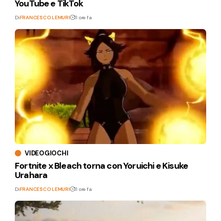
YouTube e TikTok
Di
FRANCESCO LEMURI
11 ore fa
VIDEOGIOCHI
Fortnite x Bleach torna con Yoruichi e Kisuke
Urahara
Di
FRANCESCO LEMURI
11 ore fa