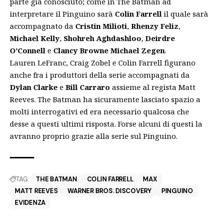
parte già conosciuto; come in The Batman ad
interpretare il Pinguino sarà
Colin Farrell
il quale sarà
accompagnato da
Cristin Milioti
,
Rhenzy Feliz
,
Michael Kelly
,
Shohreh Aghdashloo
,
Deirdre
O’Connell
e
Clancy Browne Michael Zegen
.
Lauren LeFranc, Craig Zobel e Colin Farrell figurano
anche fra i produttori della serie accompagnati da
Dylan Clarke
e
Bill Carraro
assieme al regista Matt
Reeves. The Batman ha sicuramente lasciato spazio a
molti interrogativi ed era necessario qualcosa che
desse a questi ultimi risposta. Forse alcuni di questi la
avranno proprio grazie alla serie sul Pinguino.
TAG:
THE BATMAN
COLIN FARRELL
MAX
MATT REEVES
WARNER BROS. DISCOVERY
PINGUINO
EVIDENZA