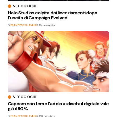
VIDEOGIOCHI
Halo Studios colpita dai licenziamenti dopo
l’uscita di Campaign Evolved
Di
FRANCESCO LEMURI
24 minuti fa
VIDEOGIOCHI
Capcom non teme l’addio ai dischi: il digitale vale
già il 90%
Di
FRANCESCO LEMURI
28 minuti fa