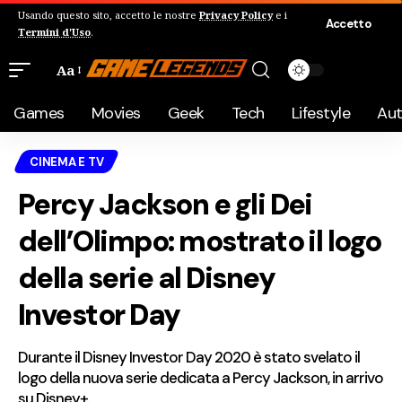
Usando questo sito, accetto le nostre
Privacy Policy
e i
Accetto
Termini d'Uso
.
Aa
Games
Movies
Geek
Tech
Lifestyle
Au
CINEMA E TV
Percy Jackson e gli Dei
dell’Olimpo: mostrato il logo
della serie al Disney
Investor Day
Durante il Disney Investor Day 2020 è stato svelato il
logo della nuova serie dedicata a Percy Jackson, in arrivo
su Disney+.