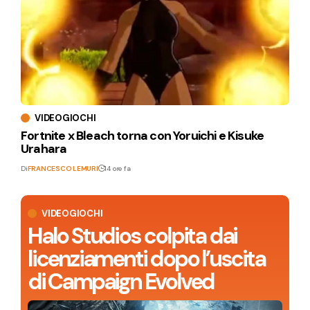
VIDEOGIOCHI
Fortnite x Bleach torna con Yoruichi e Kisuke
Urahara
Di
FRANCESCO LEMURI
14 ore fa
VIDEOGIOCHI
Halo Studios colpita dai
licenziamenti dopo l’uscita
di Campaign Evolved