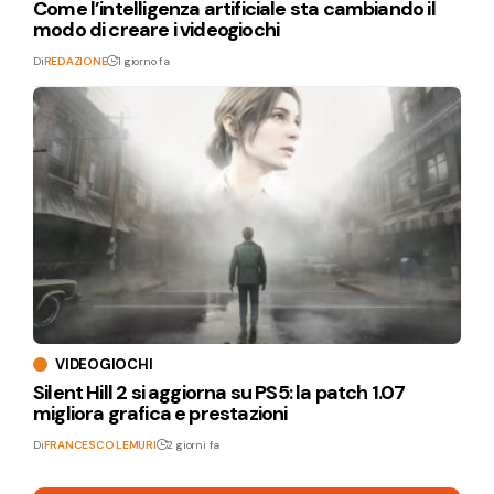
Come l’intelligenza artificiale sta cambiando il
modo di creare i videogiochi
Di
REDAZIONE
1 giorno fa
VIDEOGIOCHI
Silent Hill 2 si aggiorna su PS5: la patch 1.07
migliora grafica e prestazioni
Di
FRANCESCO LEMURI
2 giorni fa