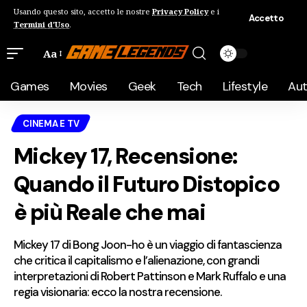
Usando questo sito, accetto le nostre
Privacy Policy
e i
Accetto
Termini d'Uso
.
Aa
Games
Movies
Geek
Tech
Lifestyle
Au
CINEMA E TV
Mickey 17, Recensione:
Quando il Futuro Distopico
è più Reale che mai
Mickey 17 di Bong Joon-ho è un viaggio di fantascienza
che critica il capitalismo e l’alienazione, con grandi
interpretazioni di Robert Pattinson e Mark Ruffalo e una
regia visionaria: ecco la nostra recensione.