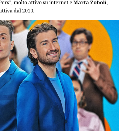
rs”, molto attivo su internet e
Marta Zoboli
,
 attiva dal 2010.