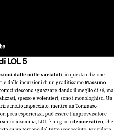
 di LOL 5
zioni dalle mille variabili
, in questa edizione
i e dalle incursioni di un graditissimo
Massimo
i comici riescono sguazzare dando il meglio di sé, ma
alizzati, spesso e volentieri, sono i monologhisti. Un
parire molto impacciato, mentre un Tommaso
 con poca esperienza, può essere l’improvvisatore
sto senso insomma, LOL è un gioco
democratico
, che
porta su un terreno del tutto sconosciuto. Far ridere