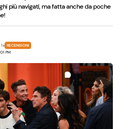
eghi più navigati, ma fatta anche da poche
e!
 fa
RECENSIONI
:01 PM