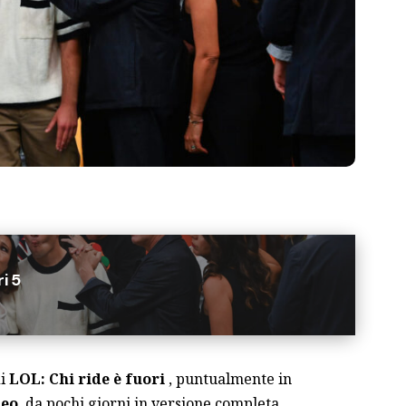
i 5
di
LOL: Chi ride è fuori
, puntualmente in
deo
, da pochi giorni in versione completa