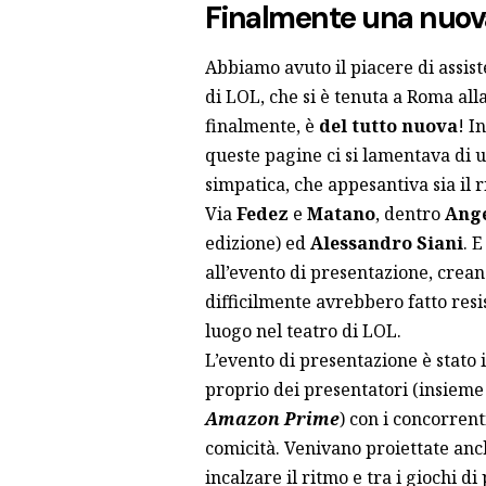
Finalmente una nuov
Abbiamo avuto il piacere di assis
di LOL, che si è tenuta a Roma alla
finalmente, è
del tutto nuova
! I
queste pagine
ci si lamentava di 
simpatica, che appesantiva sia il r
Via
Fedez
e
Matano
, dentro
Ange
edizione) ed
Alessandro Siani
. 
all’evento di presentazione, crean
difficilmente avrebbero fatto resi
luogo nel teatro di LOL.
L’evento di presentazione è stato 
proprio dei presentatori (insieme
Amazon Prime
) con i concorren
comicità. Venivano proiettate anch
incalzare il ritmo e tra i giochi d