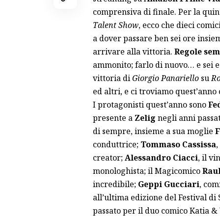
comprensiva di finale. Per la quint
Talent Show
, ecco che dieci comic
a dover passare ben sei ore insiem
arrivare alla vittoria.
Regole sem
ammonito; farlo di nuovo… e sei es
vittoria di
Giorgio Panariello
su
Ro
ed altri, e ci troviamo quest’anno
I protagonisti quest’anno sono
Fe
presente a
Zelig
negli anni passat
di sempre, insieme a sua moglie
F
conduttrice;
Tommaso Cassissa
,
creator;
Alessandro Ciacci
, il v
monologhista; il Magicomico
Rau
incredibile;
Geppi Gucciari
, com
all’ultima edizione del Festival d
passato per il duo comico Katia & 