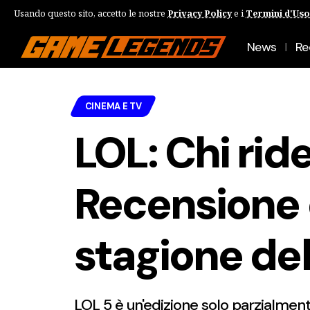
Usando questo sito, accetto le nostre
Privacy Policy
e i
Termini d'Uso
News
Re
CINEMA E TV
LOL: Chi ride
Recensione 
stagione de
LOL 5 è un'edizione solo parzialmente