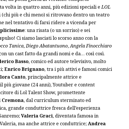
a volta in quattro anni, più edizioni speciali e
LOL
i (chi più e chi meno) si ritrovano dentro un teatro
e nel tentativo di farsi ridere a vicenda per
plicissime
: una risata (o un sorriso) e sei
pulso! Ci siamo lasciati lo scorso anno con la
cco Tanica
,
Diego Abatantuono
,
Angela Finocchiaro
 con un cast fatto da grandi nomi e da… così così.
derico Basso
, comico ed autore televisivo, molto
i;
Enrico Brignano
, tra i più attivi e famosi comici
lora Canto
, principalmente attrice e
 il più giovane (24 anni), Youtuber e content
incitore di Lol Talent Show, promettente
l Cremona
, dal curriculum sterminato ed
ica, grande conduttrice fresca dell’esperienza
i Sanremo;
Valeria Graci
, diventata famosa in
Valeria, ma anche attrice e conduttrice;
Andrea