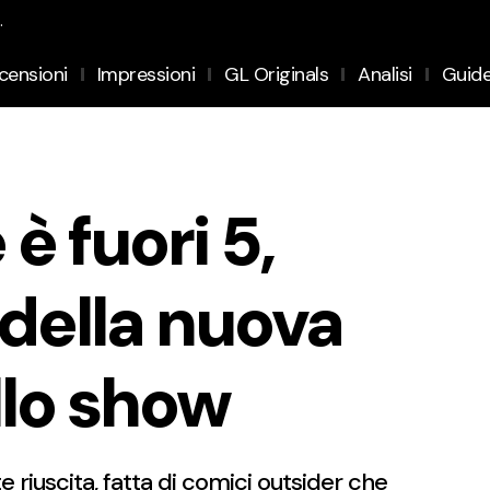
.
censioni
Impressioni
GL Originals
Analisi
Guid
 è fuori 5,
della nuova
llo show
 riuscita, fatta di comici outsider che