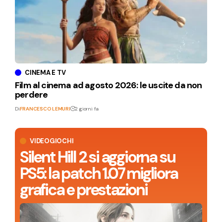
CINEMA E TV
Film al cinema ad agosto 2026: le uscite da non
perdere
Di
FRANCESCO LEMURI
2 giorni fa
VIDEOGIOCHI
Silent Hill 2 si aggiorna su
PS5: la patch 1.07 migliora
grafica e prestazioni