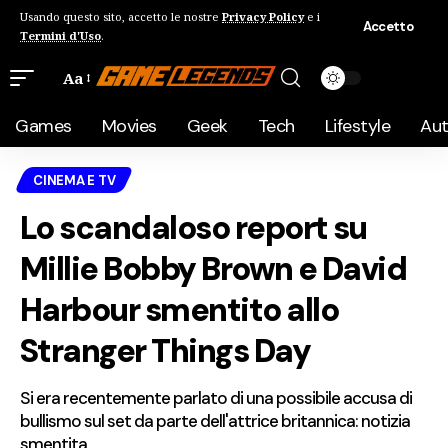
Usando questo sito, accetto le nostre
Privacy Policy
e i
Accetto
Termini d'Uso
.
Aa
Games
Movies
Geek
Tech
Lifestyle
Au
CINEMA E TV
Lo scandaloso report su
Millie Bobby Brown e David
Harbour smentito allo
Stranger Things Day
Si era recentemente parlato di una possibile accusa di
bullismo sul set da parte dell'attrice britannica: notizia
smentita