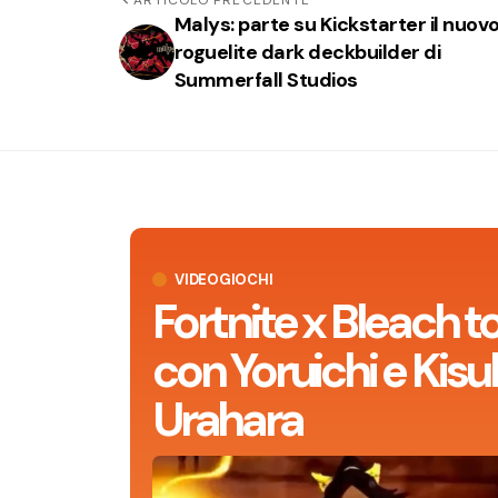
Malys: parte su Kickstarter il nuov
roguelite dark deckbuilder di
Summerfall Studios
VIDEOGIOCHI
Fortnite x Bleach t
con Yoruichi e Kisu
Urahara