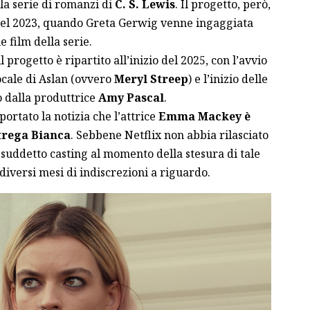
lla serie di romanzi di
C. S. Lewis
. Il progetto, però,
nel 2023, quando Greta Gerwig venne ingaggiata
 film della serie.
 progetto è ripartito all’inizio del 2025, con l’avvio
vocale di Aslan (ovvero
Meryl Streep
) e l’inizio delle
 dalla produttrice
Amy Pascal
.
iportato
la notizia che l’attrice
Emma Mackey è
Strega Bianca
. Sebbene Netflix non abbia rilasciato
l suddetto casting al momento della stesura di tale
diversi mesi di indiscrezioni a riguardo.