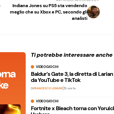
o
Indiana Jones su PS5 sta vendendo
meglio che su Xbox e PC, secondo gli
analisti
Ti potrebbe interessare anche
VIDEOGIOCHI
orna
Baldur’s Gate 3, la diretta di Laria
da YouTube e TikTok
ke
Di
FRANCESCO LEMURI
9 ore fa
VIDEOGIOCHI
Fortnite x Bleach torna con Yoruic