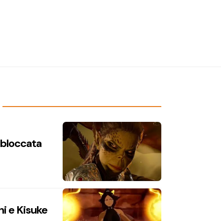
n bloccata
hi e Kisuke