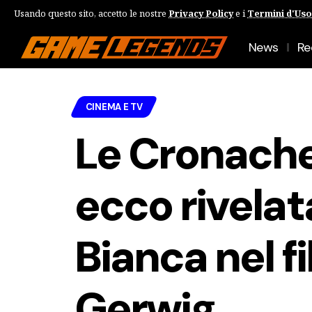
Usando questo sito, accetto le nostre
Privacy Policy
e i
Termini d'Uso
News
Re
CINEMA E TV
Le Cronache
ecco rivelat
Bianca nel f
Gerwig