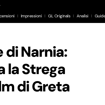
.
censioni
Impressioni
GL Originals
Analisi
Guid
 di Narnia:
a la Strega
ilm di Greta