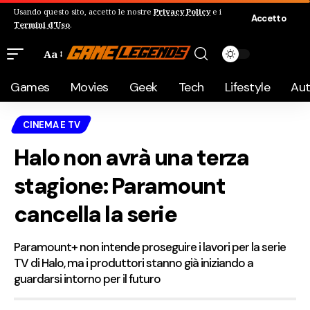
Usando questo sito, accetto le nostre
Privacy Policy
e i
Accetto
Termini d'Uso
.
Aa
Games
Movies
Geek
Tech
Lifestyle
Au
CINEMA E TV
Halo non avrà una terza
stagione: Paramount
cancella la serie
Paramount+ non intende proseguire i lavori per la serie
TV di Halo, ma i produttori stanno già iniziando a
guardarsi intorno per il futuro