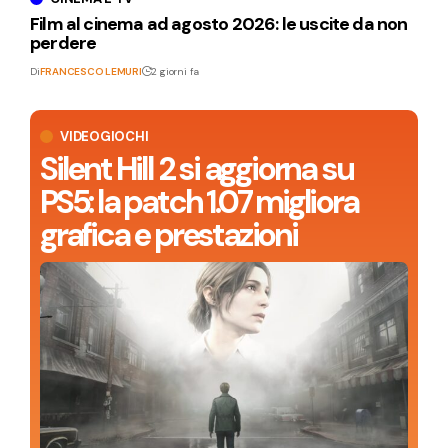
Film al cinema ad agosto 2026: le uscite da non
perdere
Di
FRANCESCO LEMURI
2 giorni fa
VIDEOGIOCHI
Silent Hill 2 si aggiorna su
PS5: la patch 1.07 migliora
grafica e prestazioni