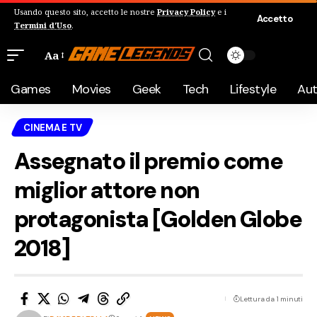
Usando questo sito, accetto le nostre
Privacy Policy
e i
Accetto
Termini d'Uso
.
Aa
Games
Movies
Geek
Tech
Lifestyle
Au
CINEMA E TV
Assegnato il premio come
miglior attore non
protagonista [Golden Globe
2018]
Lettura da 1 minuti