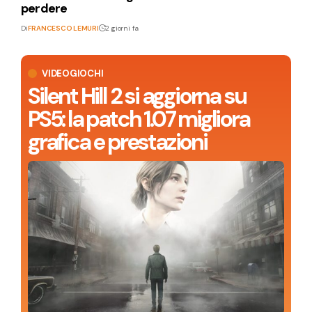
perdere
Di
FRANCESCO LEMURI
2 giorni fa
VIDEOGIOCHI
Silent Hill 2 si aggiorna su
PS5: la patch 1.07 migliora
grafica e prestazioni