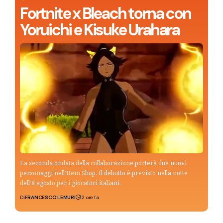
Fortnite x Bleach torna con
Yoruichi e Kisuke Urahara
La seconda ondata della collaborazione porterà due nuovi
personaggi nell’Item Shop. Il debutto è previsto nella notte
dell’8 agosto per i giocatori italiani.
Di
FRANCESCO LEMURI
12 ore fa