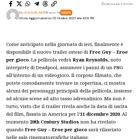
Lettura da 2 minuti
Di
LUCA DI BLASI
6 anni fa
NEWS
Ultimo Aggiornamento: 05 Ottobre 2020 alle 4:58 PM
Come anticipato nella giornata di ieri, finalmente è
disponibile il nuovo trailer esteso di
Free Guy – Eroe
per gioco
. La pellicola vedrà
Ryan Reynolds
, noto
interprete di Deadpool, assumere i panni di un PNG
all’interno di un videogioco. Il corposo filmato, che
potete comodamente trovare in copertina, ci mostra
alcuni dei personaggi principali della
pellicola
, insieme
ad alcune scene ad alto tasso adrenalinico. Ma non è
tutto, visto che il trailer rivela anche la data di uscita
del film, fissata in America per l’
11 dicembre 2020
. Al
momento
20th Century Studios
non ha rivelato
quando
Free Guy – Eroe per gioco
sarà rilasciato
nelle sale cinematografiche italiane.