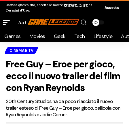
Usando questo sito, accetto le nostre
Privacy Policy
e i
Accetto
Termini d'Uso
.
Aa
Games
Movies
Geek
Tech
Lifestyle
Au
CINEMA E TV
Free Guy – Eroe per gioco,
ecco il nuovo trailer del film
con Ryan Reynolds
20th Century Studios ha da poco rilasciato il nuovo
trailer esteso di Free Guy – Eroe per gioco, pellicola con
Ryan Reynolds e Jodie Comer.