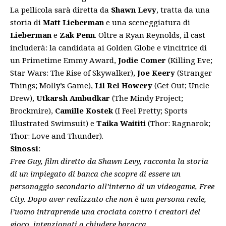
La
pellicola
sarà diretta da
Shawn Levy
, tratta da una
storia di
Matt Lieberman
e una sceneggiatura di
Lieberman
e
Zak Penn
. Oltre a Ryan Reynolds, il cast
includerà: la candidata ai Golden Globe e vincitrice di
un
Primetime Emmy Award,
Jodie Comer
(Killing Eve;
Star Wars: The Rise of Skywalker),
Joe Keery
(Stranger
Things; Molly’s Game),
Lil Rel Howery
(Get Out; Uncle
Drew),
Utkarsh Ambudkar
(The Mindy Project;
Brockmire),
Camille Kostek
(I Feel Pretty; Sports
Illustrated Swimsuit) e
Taika Waititi
(Thor: Ragnarok;
Thor: Love and Thunder).
Sinossi
:
Free Guy, film diretto da Shawn Levy, racconta la storia
di un impiegato di banca che scopre di essere un
personaggio secondario all’interno di un videogame, Free
City. Dopo aver realizzato che non è una persona reale,
l’uomo intraprende una crociata contro i creatori del
gioco, intenzionati a chiudere baracca.