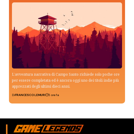
L’avventura narrativa di Campo Santo richiede solo poche ore
per essere completata ed è ancora oggi uno dei titoli indie più
apprezzati degli ultimi dieci anni.
Di
FRANCESCO LEMURI
5 ore fa