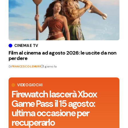
CINEMA E TV
Film al cinema ad agosto 2026: le uscite da non
perdere
Di
FRANCESCO LEMURI
1 giorno fa
VIDEOGIOCHI
Firewatch lascerà Xbox
Game Pass il 15 agosto:
ultima occasione per
recuperarlo