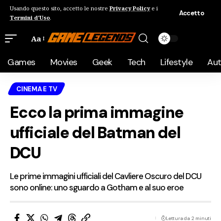
Usando questo sito, accetto le nostre
Privacy Policy
e i
Accetto
Termini d'Uso
.
Aa
Games
Movies
Geek
Tech
Lifestyle
Au
CINEMA E TV
Ecco la prima immagine
ufficiale del Batman del
DCU
Le prime immagini ufficiali del Cavliere Oscuro del DCU
sono online: uno sguardo a Gotham e al suo eroe
Lettura da 2 minuti