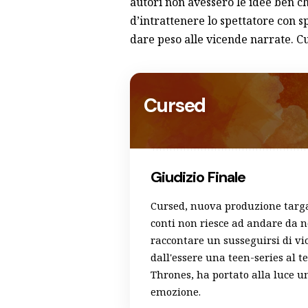
autori non avessero le idee ben chi
d’intrattenere lo spettatore con 
dare peso alle vicende narrate. Cu
Cursed
Giudizio Finale
Cursed, nuova produzione targat
conti non riesce ad andare da n
raccontare un susseguirsi di vi
dall'essere una teen-series al t
Thrones, ha portato alla luce u
emozione.