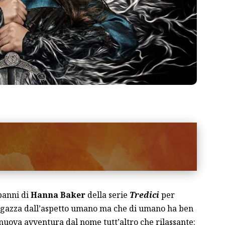
panni di
Hanna Baker
della serie
Tredici
per
ragazza dall’aspetto umano ma che di umano ha ben
nuova avventura dal nome tutt’altro che rilassante: