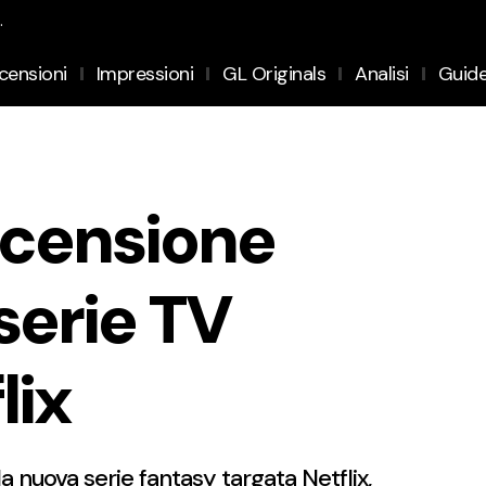
.
censioni
Impressioni
GL Originals
Analisi
Guid
ecensione
serie TV
lix
a nuova serie fantasy targata Netflix,