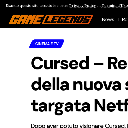
Usando questo sito, accetto le nostre
Privacy Policy
e i
Termini d'Uso
News
Re
CINEMA E TV
Cursed – R
della nuova 
targata Netf
Dopo aver potuto visionare Cursed, l