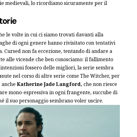
ie medievali, lo ricordiamo sicuramente per il
torie
 le volte in cui ci siamo trovati davanti alla
saghe di ogni genere hanno rivisitato con tentativi
ia. Cursed non fa eccezione, tentando di andare a
e alle vicende che ben conosciamo: il fallimento
 intenzioni fossero delle migliori, la serie sembra
issute nel corso di altre serie come The Witcher, per
a anche
Katherine Jade Langford,
che non riesce
 pare mono-espressiva in ogni frangente, succube di
 né il suo personaggio sembrano voler uscire.