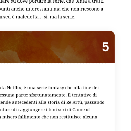
are su dove portare la serie, che tenta a tratti
spunti anche interessanti ma che non riescono a
rsed è maledetta… sì, ma la serie.
5
a Netflix, è una serie fantasy che alla fine dei
essuna parte: sfortunatamente, il tentativo di
cende antecedenti alla storia di Re Artù, passando
entare di raggiungere i toni seri di Game of
n misero fallimento che non restituisce alcuna