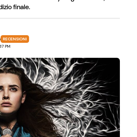
izio finale.
a
RECENSIONI
:37 PM