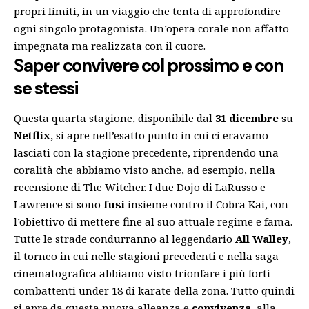
propri limiti, in un viaggio che tenta di approfondire
ogni singolo protagonista. Un’opera corale non affatto
impegnata ma realizzata con il cuore.
Saper convivere col prossimo e con
se stessi
Questa quarta stagione, disponibile dal
31 dicembre
su
Netflix,
si apre nell’esatto punto in cui ci eravamo
lasciati con la stagione precedente, riprendendo una
coralità che abbiamo visto anche, ad esempio,
nella
recensione di
The
Witcher
. I due Dojo di LaRusso e
Lawrence si sono
fusi
insieme contro il Cobra Kai, con
l’obiettivo di mettere fine al suo attuale regime e fama.
Tutte le strade condurranno al leggendario
All Walley
,
il torneo in cui nelle stagioni precedenti e nella saga
cinematografica abbiamo visto trionfare i più forti
combattenti under 18 di karate della zona. Tutto quindi
si apre da questa nuova alleanza e
convivenza
, alla