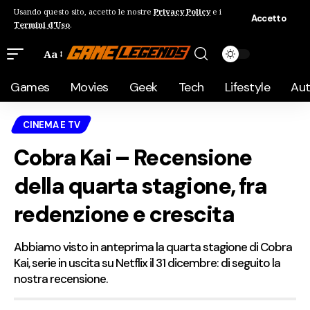
Usando questo sito, accetto le nostre
Privacy Policy
e i
Accetto
Termini d'Uso
.
Aa
Games
Movies
Geek
Tech
Lifestyle
Au
CINEMA E TV
Cobra Kai – Recensione
della quarta stagione, fra
redenzione e crescita
Abbiamo visto in anteprima la quarta stagione di Cobra
Kai, serie in uscita su Netflix il 31 dicembre: di seguito la
nostra recensione.