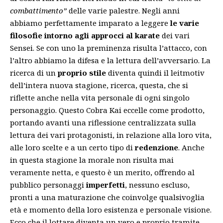
combattimento”
delle varie palestre. Negli anni
abbiamo perfettamente imparato a leggere
le varie
filosofie intorno agli approcci al karate
dei vari
Sensei. Se con uno la preminenza risulta l’attacco, con
l’altro abbiamo la difesa e la lettura dell’avversario. La
ricerca di un
proprio stile
diventa quindi il leitmotiv
dell’intera nuova stagione, ricerca, questa, che si
riflette anche nella vita personale di ogni singolo
personaggio. Questo Cobra Kai eccelle come prodotto,
portando avanti una riflessione centralizzata sulla
lettura dei vari protagonisti, in relazione alla loro vita,
alle loro scelte e a un certo tipo di
redenzione
. Anche
in questa stagione la morale non risulta mai
veramente netta, e questo è un merito, offrendo al
pubblico personaggi
imperfetti
, nessuno escluso,
pronti a una maturazione che coinvolge qualsivoglia
età e momento della loro esistenza e personale visione.
Ecco che il lottare diventa un vero e proprio tramite,