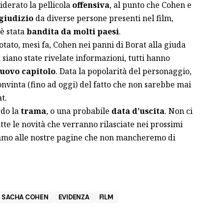
iderato la pellicola
offensiva
, al punto che Cohen e
 giudizio
da diverse persone presenti nel film,
 è stata
bandita da molti paesi
.
ato, mesi fa, Cohen nei panni di Borat alla giuda
siano state rivelate informazioni, tutti hanno
uovo capitolo
. Data la popolarità del personaggio,
onvinta (fino ad oggi) del fatto che non sarebbe mai
t.
do la
trama
, o una probabile
data d’uscita
. Non ci
tte le novità che verranno rilasciate nei prossimi
iamo alle nostre pagine che non mancheremo di
SACHA COHEN
EVIDENZA
FILM