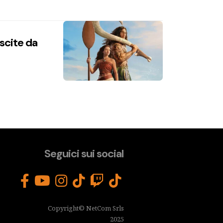
uscite da
Seguici sui social
Copyright© NetCom Srls
2025