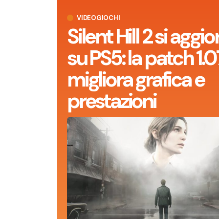
VIDEOGIOCHI
Silent Hill 2 si aggi
su PS5: la patch 1.0
migliora grafica e
prestazioni