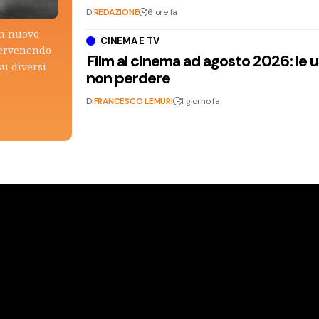
Di
REDAZIONE
6 ore fa
un nuovo
CINEMA E TV
tervenendo
Film al cinema ad agosto 2026: le 
su diversi
non perdere
Di
FRANCESCO LEMURI
1 giorno fa