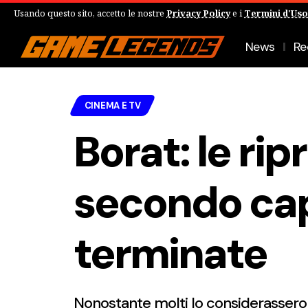
Usando questo sito, accetto le nostre
Privacy Policy
e i
Termini d'Uso
News
Re
CINEMA E TV
Borat: le rip
secondo cap
terminate
Nonostante molti lo considerassero