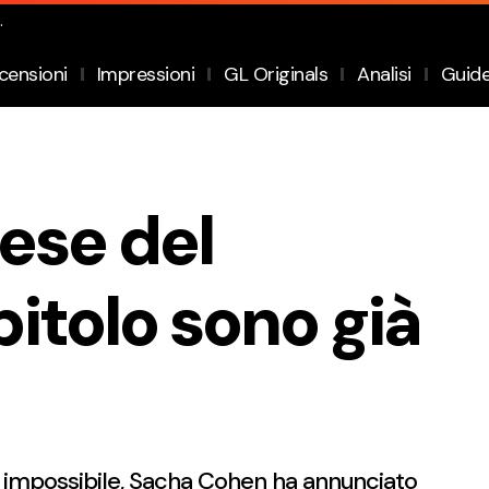
.
censioni
Impressioni
GL Originals
Analisi
Guid
rese del
itolo sono già
 impossibile, Sacha Cohen ha annunciato