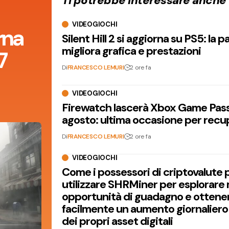
Ti potrebbe interessare anche
VIDEOGIOCHI
orna
Silent Hill 2 si aggiorna su PS5: la p
migliora grafica e prestazioni
7
Di
FRANCESCO LEMURI
2 ore fa
VIDEOGIOCHI
Firewatch lascerà Xbox Game Pass 
agosto: ultima occasione per recu
Di
FRANCESCO LEMURI
2 ore fa
VIDEOGIOCHI
Come i possessori di criptovalute
utilizzare SHRMiner per esplorare
opportunità di guadagno e ottene
facilmente un aumento giornaliero
dei propri asset digitali