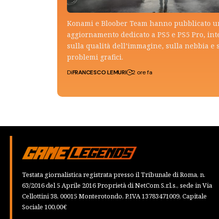
Konami e Bloober Team hanno pubblicato 
aggiornamento dedicato a PS5 e PS5 Pro, in
sulla qualità dell’immagine, sulla nebbia e 
problemi grafici.
Di
FRANCESCO LEMURI
2 ore fa
Testata giornalistica registrata presso il Tribunale di Roma, n.
63/2016 del 5 Aprile 2016 Proprietà di NetCom S.r.l.s., sede in Via
Cellottini 38, 00015 Monterotondo, P.IVA 13783471009, Capitale
Sociale 100,00€