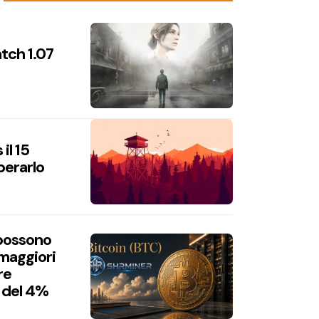
atch 1.07
il 15
perarlo
 possono
 maggiori
re
 del 4%