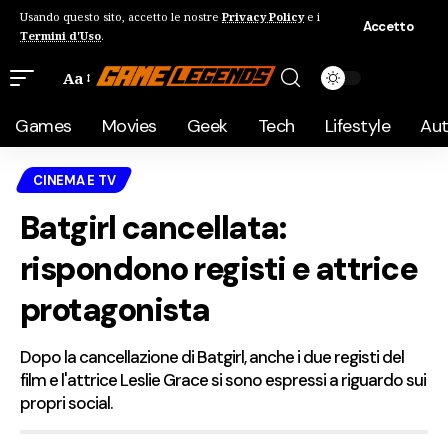
Usando questo sito, accetto le nostre
Privacy Policy
e i
Accetto
Termini d'Uso
.
Aa
Games
Movies
Geek
Tech
Lifestyle
Au
CINEMA E TV
Batgirl cancellata:
rispondono registi e attrice
protagonista
Dopo la cancellazione di Batgirl, anche i due registi del
film e l'attrice Leslie Grace si sono espressi a riguardo sui
propri social.