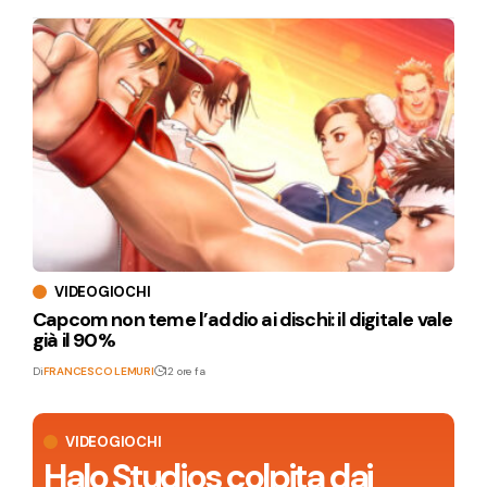
VIDEOGIOCHI
Capcom non teme l’addio ai dischi: il digitale vale
già il 90%
Di
FRANCESCO LEMURI
12 ore fa
VIDEOGIOCHI
Halo Studios colpita dai