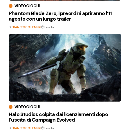
VIDEOGIOCHI
Phantom Blade Zero, i preordini apriranno l’11
agosto con un lungo trailer
Di
FRANCESCO LEMURI
11 ore fa
VIDEOGIOCHI
Halo Studios colpita dai licenziamenti dopo
l’uscita di Campaign Evolved
Di
FRANCESCO LEMURI
11 ore fa