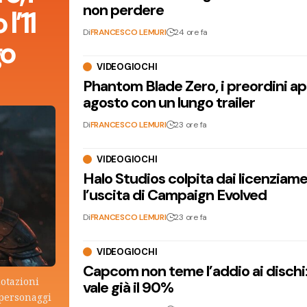
non perdere
l’11
Di
FRANCESCO LEMURI
24 ore fa
go
VIDEOGIOCHI
Phantom Blade Zero, i preordini apr
agosto con un lungo trailer
Di
FRANCESCO LEMURI
23 ore fa
VIDEOGIOCHI
Halo Studios colpita dai licenziam
l’uscita di Campaign Evolved
Di
FRANCESCO LEMURI
23 ore fa
VIDEOGIOCHI
Capcom non teme l’addio ai dischi: i
otazioni
vale già il 90%
 personaggi