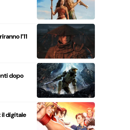
iranno l’11
enti dopo
l digitale