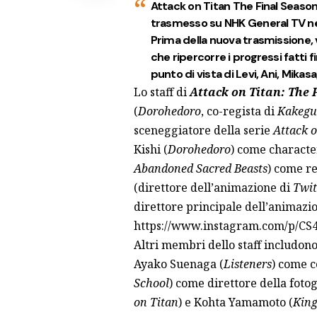
Attack on Titan The Final Seaso
trasmesso su NHK General TV ne
Prima della nuova trasmissione
che ripercorre i progressi fatti 
punto di vista di Levi, Ani, Mikasa
Lo staff di
Attack on Titan: The 
(
Dorohedoro
, co-regista di
Kakegu
sceneggiatore della serie
Attack o
Kishi (
Dorohedoro
) come characte
Abandoned Sacred Beasts
) come re
(direttore dell’animazione di
Twit
direttore principale dell’animazi
https://www.instagram.com/p/C
Altri membri dello staff includon
Ayako Suenaga (
Listeners
) come c
School
) come direttore della foto
on Titan
) e Kohta Yamamoto (
King