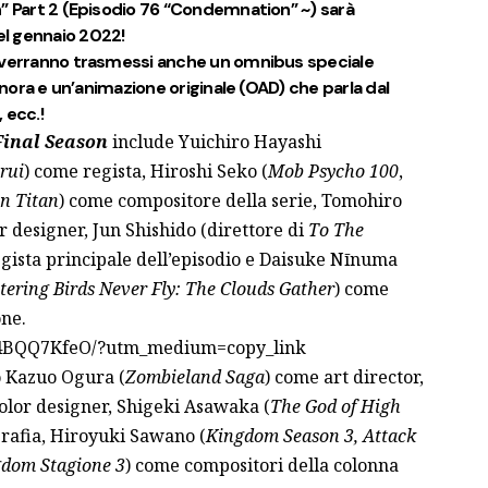
n” Part 2 (Episodio 76 “Condemnation” ~) sarà
l gennaio 2022!
, verranno trasmessi anche un omnibus speciale
finora e un’animazione originale (OAD) che parla dal
, ecc.!
Final Season
include Yuichiro Hayashi
rui
) come regista, Hiroshi Seko (
Mob Psycho 100
,
n Titan
) come compositore della serie, Tomohiro
r designer, Jun Shishido (direttore di
To The
gista principale dell’episodio e Daisuke Nīnuma
tering Birds Never Fly: The Clouds Gather
) come
one.
S4BQQ7KfeO/?utm_medium=copy_link
o Kazuo Ogura (
Zombieland Saga
) come art director,
olor designer, Shigeki Asawaka (
The God of High
grafia, Hiroyuki Sawano (
Kingdom Season 3, Attack
dom Stagione 3
) come compositori della colonna