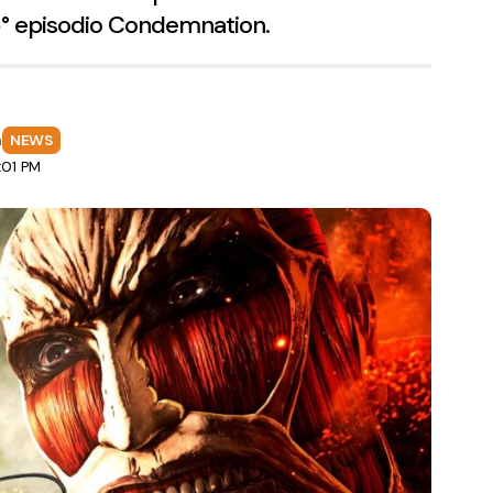
 76° episodio Condemnation.
a
NEWS
:01 PM