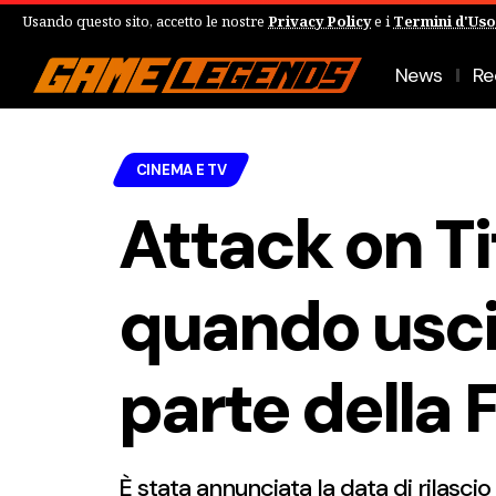
Usando questo sito, accetto le nostre
Privacy Policy
e i
Termini d'Uso
News
Re
CINEMA E TV
Attack on Ti
quando usci
parte della 
È stata annunciata la data di rilasci