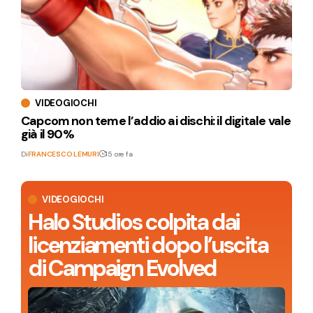
VIDEOGIOCHI
Capcom non teme l’addio ai dischi: il digitale vale
già il 90%
Di
FRANCESCO LEMURI
15 ore fa
VIDEOGIOCHI
Halo Studios colpita dai
licenziamenti dopo l’uscita
di Campaign Evolved