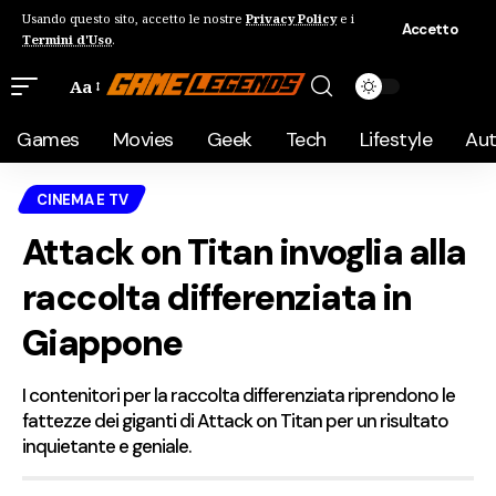
Usando questo sito, accetto le nostre
Privacy Policy
e i
Accetto
Termini d'Uso
.
Aa
Games
Movies
Geek
Tech
Lifestyle
Au
CINEMA E TV
Attack on Titan invoglia alla
raccolta differenziata in
Giappone
I contenitori per la raccolta differenziata riprendono le
fattezze dei giganti di Attack on Titan per un risultato
inquietante e geniale.