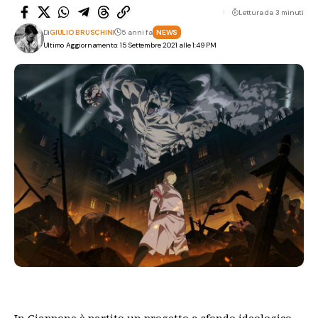
Lettura da 3 minuti
Di
GIULIO BRUSCHINI
5 anni fa
NEWS
Ultimo Aggiornamento: 15 Settembre 2021 alle 1:49 PM
In Giappone è partito un progetto a sfondo ideologico