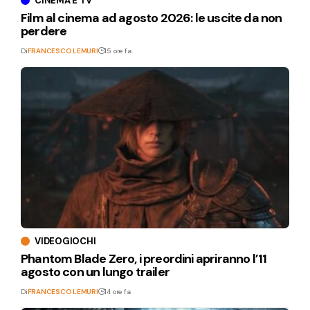
CINEMA E TV
Film al cinema ad agosto 2026: le uscite da non
perdere
Di
FRANCESCO LEMURI
15 ore fa
VIDEOGIOCHI
Phantom Blade Zero, i preordini apriranno l’11
agosto con un lungo trailer
Di
FRANCESCO LEMURI
14 ore fa