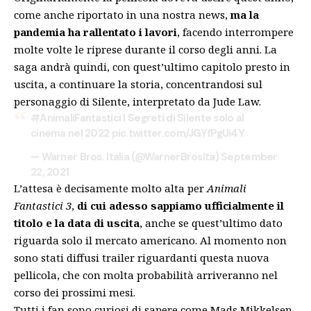
come anche riportato in una nostra news
,
ma la
pandemia ha rallentato i lavori
, facendo interrompere
molte volte le riprese durante il corso degli anni. La
saga andrà quindi, con quest’ultimo capitolo presto in
uscita, a continuare la storia, concentrandosi sul
personaggio di Silente, interpretato da Jude Law.
#AnimaliFantastici
I Segreti di Silente solo al
cinema nel 2022
pic.twitter.com/JGYfPgUi4Y
— Warner Bros. Italia (@WarnerBrosIta)
September
22, 2021
L’attesa è decisamente molto alta per
Animali
Fantastici 3
,
di cui adesso sappiamo ufficialmente il
titolo e la data di uscita
, anche se quest’ultimo dato
riguarda solo il mercato americano. Al momento non
sono stati diffusi trailer riguardanti questa nuova
pellicola, che con molta probabilità arriveranno nel
corso dei prossimi mesi.
Tutti i fan sono curiosi di sapere come Mads Mikkelsen