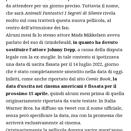
da attendere per un giorno preciso. Tuttavia il nome,
che sarà
Animali Fantastici I Segreti di Silente
rivela
molto sul cosa tratterà questa nuova pellicola, al
centro dell’attenzione dei fan.
Alcuni mesi fa lo stesso attore Mads Mikkelsen
aveva
parlato del suo di Grindelwald
,
in quanto ha dovuto
sostituire l’attore Johnny Depp
, a causa della disputa
legale con la ex-moglie. In tale contesto si ipotizzava
una data di uscita fissata per il 14 luglio 2022, giorno
che è stato completamente smentito nella data di oggi.
Infatti, come anche riportato dal sito
Comic Book
,
la
data d’uscita nei cinema americani è fissata per il
prossimo 15 aprile
, quindi alcuni mesi prima di quella
originariamente riportata da varie testate. In Italia
Warner Bros. ha diffuso un tweet con il nome ufficiale,
senza però specificare la data, ma con la promessa che
arriverà esclusivamente al cinema.
Originariamente la pellicola doveva uscire quest’anno,