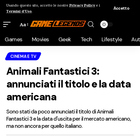
Usando questo sito, accetto le nostre
Privacy Policy
e i
Accetto
Termini d'Uso
.
Aa
Games
Movies
Geek
Tech
Lifestyle
Au
CINEMA E TV
Animali Fantastici 3:
annunciati il titolo e la data
americana
Sono stati da poco annunciati il titolo di Animali
Fantastici 3 e la data d'uscita per il mercato americano,
ma non ancora per quello italiano.