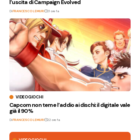
l’uscita di Campaign Evolved
Di
FRANCESCO LEMURI
21 ore fa
VIDEOGIOCHI
Capcom non teme l’addio ai dischi: il digitale vale
già il 90%
Di
FRANCESCO LEMURI
22 ore fa