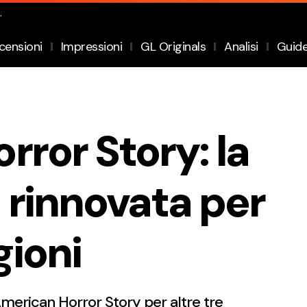
.
censioni
Impressioni
GL Originals
Analisi
Guid
ror Story: la
a rinnovata per
gioni
American Horror Story per altre tre