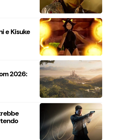
hi e Kisuke
com 2026:
trebbe
intendo