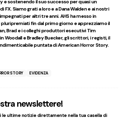
y e sostenendo il suo successo per quasi un
 FX. Siamo grati a loro e a Dana Walden e ai nostri
impegnati per altri tre anni. AHS ha messo in
pluripremiati fin dal primo giorno e apprezziamo il
n, Brad e i colleghi produttori esecutivi Tim
Woodall e Bradley Buecker, gli scrittori, i registi, il
 indimenticabile puntata di American Horror Story.
RROR STORY
EVIDENZA
nostra newslettere!
 le ultime notizie direttamente nella tua casella di