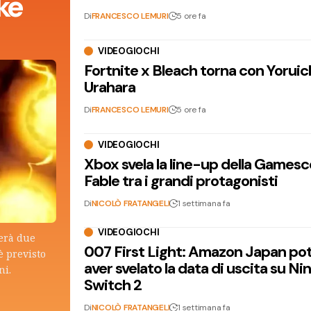
ke
Di
FRANCESCO LEMURI
5 ore fa
VIDEOGIOCHI
Fortnite x Bleach torna con Yoruic
Urahara
Di
FRANCESCO LEMURI
5 ore fa
VIDEOGIOCHI
Xbox svela la line-up della Games
Fable tra i grandi protagonisti
Di
NICOLÒ FRATANGELI
1 settimana fa
VIDEOGIOCHI
terà due
007 First Light: Amazon Japan po
è previsto
aver svelato la data di uscita su N
ni.
Switch 2
Di
NICOLÒ FRATANGELI
1 settimana fa