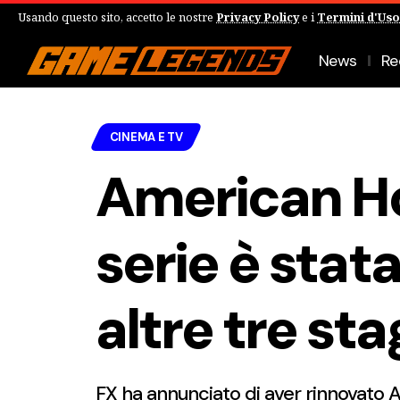
Usando questo sito, accetto le nostre
Privacy Policy
e i
Termini d'Uso
News
Re
CINEMA E TV
American Hor
serie è stat
altre tre sta
FX ha annunciato di aver rinnovato 