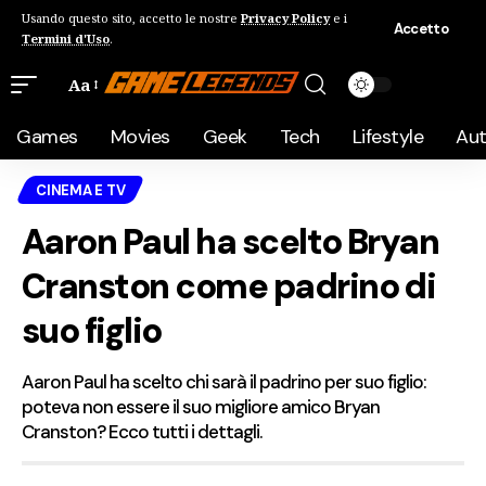
Usando questo sito, accetto le nostre
Privacy Policy
e i
Accetto
Termini d'Uso
.
Aa
Games
Movies
Geek
Tech
Lifestyle
Au
CINEMA E TV
Aaron Paul ha scelto Bryan
Cranston come padrino di
suo figlio
Aaron Paul ha scelto chi sarà il padrino per suo figlio:
poteva non essere il suo migliore amico Bryan
Cranston? Ecco tutti i dettagli.