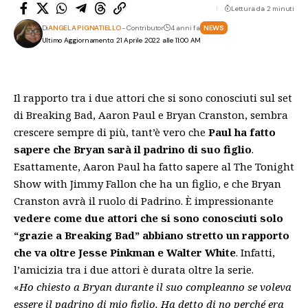
Lettura da 2 minuti
Di
ANGELA PIGNATIELLO
- Contributor
4 anni fa
NEWS
Ultimo Aggiornamento: 21 Aprile 2022 alle 11:00 AM
Il rapporto tra i due attori che si sono conosciuti sul set
di Breaking Bad, Aaron Paul e Bryan Cranston, sembra
crescere sempre di più, tant’è vero che
Paul ha fatto
sapere che Bryan sarà il padrino di suo figlio
.
Esattamente, Aaron Paul ha fatto sapere al
The Tonight
Show with Jimmy Fallon
che ha un figlio, e che Bryan
Cranston avrà il ruolo di Padrino. È impressionante
vedere come due attori che si sono conosciuti solo
“grazie a Breaking Bad” abbiano stretto un rapporto
che va oltre Jesse Pinkman e Walter White
. Infatti,
l’amicizia tra i due attori è durata oltre la serie.
«
Ho chiesto a Bryan durante il suo compleanno se voleva
essere il padrino di mio figlio. Ha detto di no perché era