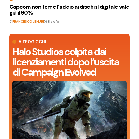
Capcom non teme l’addio ai dischi: il digitale vale
già il 90%
Di
FRANCESCO LEMURI
18 ore fa
VIDEOGIOCHI
Halo Studios colpita dai
licenziamenti dopo l’uscita
di Campaign Evolved