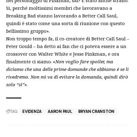
nel personaggio di Pinkman, sai? È stato anche strano.
Sì, perché moltissimi membri che lavoravano a
Breaking Bad stanno lavorando a
Better Call Saul
,
quindi è stato come una sorta di riunione con questo
bellissimo gruppo».
Non troppo tempo fa, il co-creatore di Better Call Saul –
Peter Gould – ha detto ai fan che ci poteva essere a un
crossover con Walter White e Jesse Pinkman, e ora
finalmente ci siamo. «
Non voglio fare spoiler, ma
diciamo che una delle prime domande che abbiamo è se li
rivedremo. Non mi va di evitare la domanda, quindi dirò
solo “sì”
».
TAG:
EVIDENZA
AARON PAUL
BRYAN CRANSTON