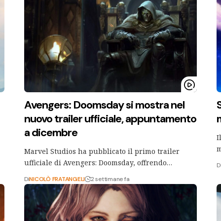
Avengers: Doomsday si mostra nel
S
nuovo trailer ufficiale, appuntamento
m
a dicembre
I
m
Marvel Studios ha pubblicato il primo trailer
ufficiale di Avengers: Doomsday, offrendo…
D
Di
NICOLÒ FRATANGELI
2 settimane fa