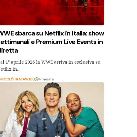
WWE sbarca su Netflix in Italia: show
settimanali e Premium Live Events in
diretta
al 1° aprile 2026 la WWE arriva in esclusiva su
etflix in…
i
NICOLÒ FRATANGELI
4 mesi fa