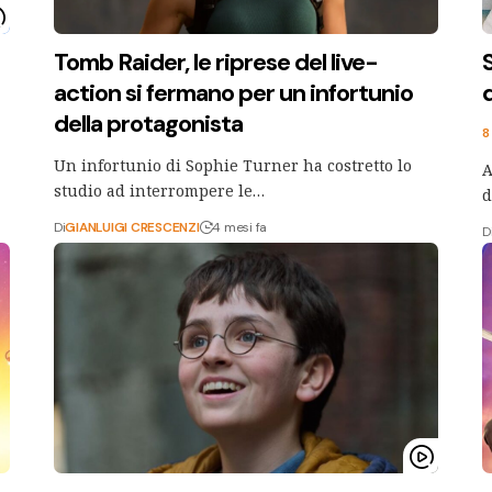
Tomb Raider, le riprese del live-
action si fermano per un infortunio
d
della protagonista
8
Un infortunio di Sophie Turner ha costretto lo
A
studio ad interrompere le…
d
Di
GIANLUIGI CRESCENZI
4 mesi fa
D