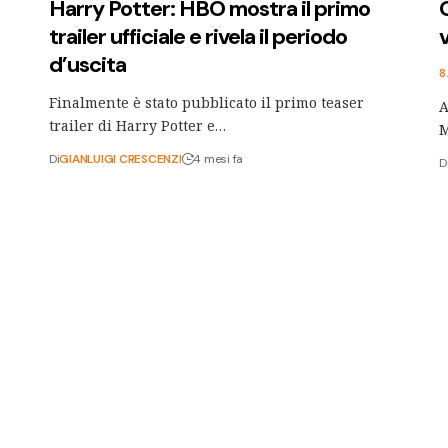
Harry Potter: HBO mostra il primo
trailer ufficiale e rivela il periodo
d’uscita
8
Finalmente è stato pubblicato il primo teaser
A
trailer di Harry Potter e…
M
Di
GIANLUIGI CRESCENZI
4 mesi fa
D
e
Addio a Nicholas Brendon, storico
a
volto di Buffy l’ammazzavampiri