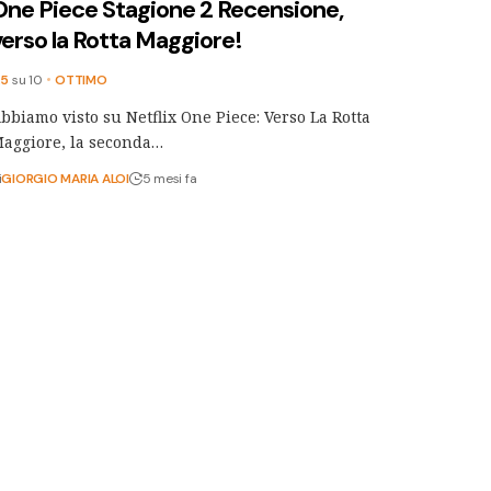
One Piece Stagione 2 Recensione,
verso la Rotta Maggiore!
.5
su 10
OTTIMO
bbiamo visto su Netflix One Piece: Verso La Rotta
aggiore, la seconda…
i
GIORGIO MARIA ALOI
5 mesi fa
Jumpers: un Salto tra gli Animali
Recensione, l’empatia secondo Pixar