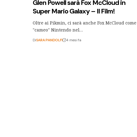
Glen Powell sarà Fox McCloud in
Super Mario Galaxy – Il Film!
Oltre ai Pikmin, ci sarà anche Fox McCloud come
"cameo" Nintendo nel…
Di
SARA PANDOLFI
4 mesi fa
Oceania Live-Action: rivelati trailer 
poster ufficiali, data di uscita italian