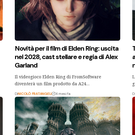
Novità per il film di Elden Ring: uscita
nel 2028, cast stellare e regia di Alex
a
Garland
Il videogioco Elden Ring di FromSoftware
L
diventerà un film prodotto da A24…
g
Di
NICOLÒ FRATANGELI
4 mesi fa
D