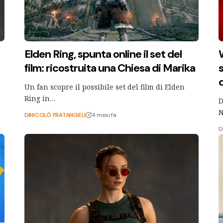
Elden Ring, spunta online il set del
film: ricostruita una Chiesa di Marika
Un fan scopre il possibile set del film di Elden
Ring in…
D
N
Di
NICOLÒ FRATANGELI
4 mesi fa
D