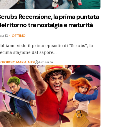
Scrubs Recensione, la prima puntata
el ritorno tra nostalgia e maturità
su 10
OTTIMO
bbiamo visto il primo episodio di "Scrubs", la
ecima stagione dal sapore…
i
GIORGIO MARIA ALOI
4 mesi fa