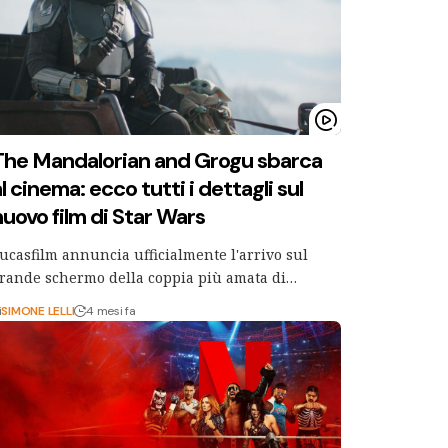
The Mandalorian and Grogu sbarca
l cinema: ecco tutti i dettagli sul
nuovo film di Star Wars
ucasfilm annuncia ufficialmente l'arrivo sul
rande schermo della coppia più amata di…
i
SIMONE LELLI
4 mesi fa