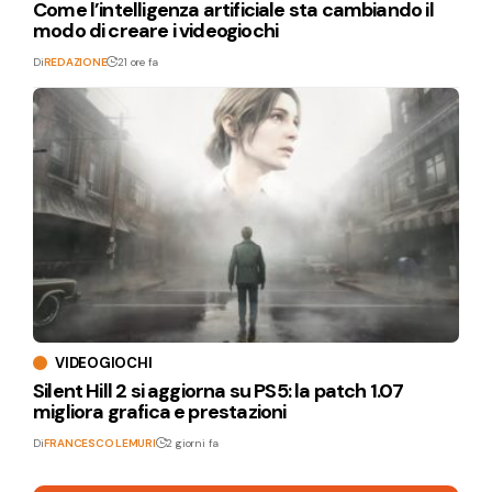
Come l’intelligenza artificiale sta cambiando il
modo di creare i videogiochi
Di
REDAZIONE
21 ore fa
VIDEOGIOCHI
Silent Hill 2 si aggiorna su PS5: la patch 1.07
migliora grafica e prestazioni
Di
FRANCESCO LEMURI
2 giorni fa