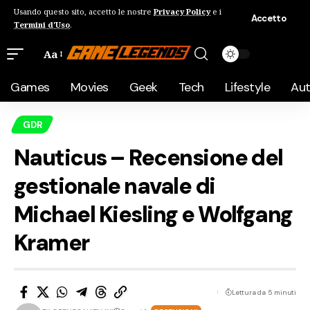
Usando questo sito, accetto le nostre
Privacy Policy
e i
Accetto
Termini d'Uso
.
Aa
Games
Movies
Geek
Tech
Lifestyle
Au
GDR
Nauticus – Recensione del
gestionale navale di
Michael Kiesling e Wolfgang
Kramer
Lettura da 5 minuti