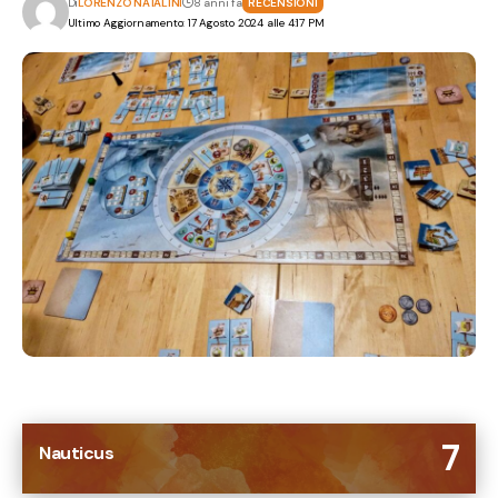
Di
LORENZO NATALINI
8 anni fa
RECENSIONI
Ultimo Aggiornamento: 17 Agosto 2024 alle 4:17 PM
7
Nauticus