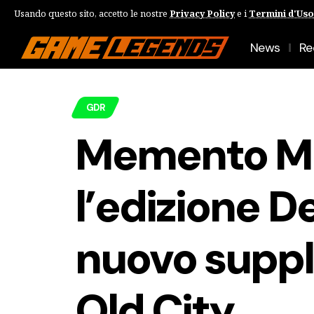
Usando questo sito, accetto le nostre
Privacy Policy
e i
Termini d'Uso
News
Re
GDR
Memento Mo
l’edizione De
nuovo supp
Old City