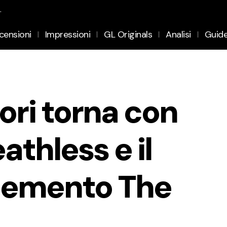
.
censioni
Impressioni
GL Originals
Analisi
Guid
ri torna con
athless e il
lemento The