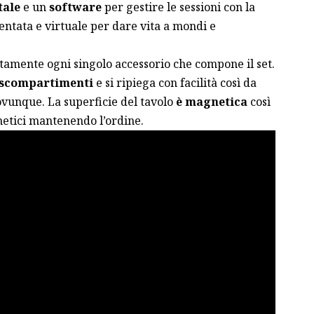
tale
e un
software
per gestire le sessioni con la
mentata e virtuale per dare vita a mondi e
amente ogni singolo accessorio che compone il set.
scompartimenti
e si ripiega con facilità così da
vunque. La superficie del tavolo
è magnetica
così
netici mantenendo l’ordine.