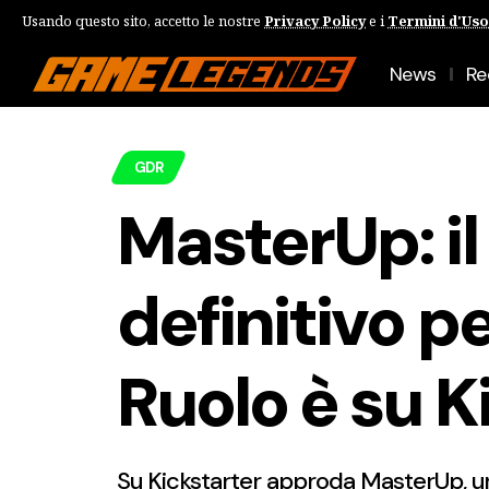
Usando questo sito, accetto le nostre
Privacy Policy
e i
Termini d'Uso
News
Re
GDR
MasterUp: il 
definitivo pe
Ruolo è su K
Su Kickstarter approda MasterUp, un se