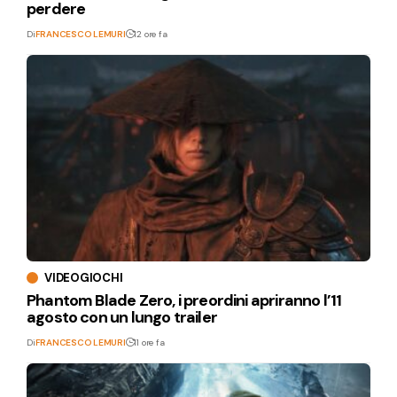
perdere
Di
FRANCESCO LEMURI
12 ore fa
VIDEOGIOCHI
Phantom Blade Zero, i preordini apriranno l’11
agosto con un lungo trailer
Di
FRANCESCO LEMURI
11 ore fa