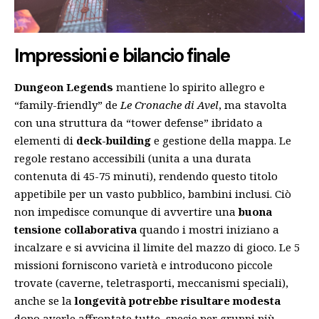
Impressioni e bilancio finale
Dungeon Legends
mantiene lo spirito allegro e
“family-friendly” de
Le Cronache di Avel
, ma stavolta
con una struttura da “tower defense” ibridato a
elementi di
deck-building
e gestione della mappa. Le
regole restano accessibili (unita a una durata
contenuta di 45-75 minuti), rendendo questo titolo
appetibile per un vasto pubblico, bambini inclusi. Ciò
non impedisce comunque di avvertire una
buona
tensione collaborativa
quando i mostri iniziano a
incalzare e si avvicina il limite del mazzo di gioco. Le 5
missioni forniscono varietà e introducono piccole
trovate (caverne, teletrasporti, meccanismi speciali),
anche se la
longevità potrebbe risultare modesta
dopo averle affrontate tutte, specie per gruppi più