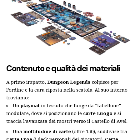
Contenuto e qualità dei materiali
A primo impatto,
Dungeon Legends
colpisce per
l’ordine e la cura riposta nella scatola. Al suo interno
troviamo:
Un
playmat
in tessuto che funge da “tabellone”
modulare, dove si posizionano le
carte Luogo
e si
traccia l’avanzata dei mostri verso il Castello di Avel.
Una
moltitudine di carte
(oltre 150), suddivise tra
Carte Eroe
(i deck personali dei giocatori),
Carte