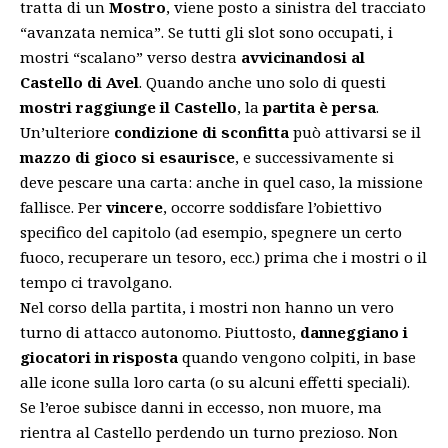
tratta di un
Mostro
, viene posto a sinistra del tracciato
“avanzata nemica”. Se tutti gli slot sono occupati, i
mostri “scalano” verso destra
avvicinandosi al
Castello di Avel
. Quando anche uno solo di questi
mostri raggiunge il Castello
, la
partita è persa
.
Un’ulteriore
condizione di sconfitta
può attivarsi se il
mazzo di gioco si esaurisce
, e successivamente si
deve pescare una carta: anche in quel caso, la missione
fallisce. Per
vincere
, occorre soddisfare l’obiettivo
specifico del capitolo (ad esempio, spegnere un certo
fuoco, recuperare un tesoro, ecc.) prima che i mostri o il
tempo ci travolgano.
Nel corso della partita, i mostri non hanno un vero
turno di attacco autonomo. Piuttosto,
danneggiano i
giocatori in risposta
quando vengono colpiti, in base
alle icone sulla loro carta (o su alcuni effetti speciali).
Se l’eroe subisce danni in eccesso, non muore, ma
rientra al Castello perdendo un turno prezioso. Non