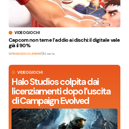
VIDEOGIOCHI
Capcom non teme l’addio ai dischi: il digitale vale
già il 90%
Di
FRANCESCO LEMURI
12 ore fa
VIDEOGIOCHI
Halo Studios colpita dai
licenziamenti dopo l’uscita
di Campaign Evolved