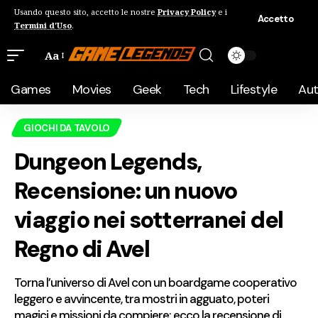
Usando questo sito, accetto le nostre
Privacy Policy
e i
Accetto
Termini d'Uso
.
Aa
Games
Movies
Geek
Tech
Lifestyle
Au
GIOCHI DA TAVOLO
Dungeon Legends,
Recensione: un nuovo
viaggio nei sotterranei del
Regno di Avel
Torna l’universo di Avel con un boardgame cooperativo
leggero e avvincente, tra mostri in agguato, poteri
magici e missioni da compiere: ecco la recensione di