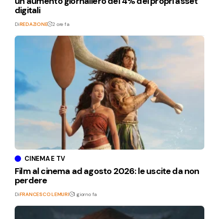
un aumento giornaliero del 4% dei propri asset
digitali
Di
REDAZIONE
2 ore fa
CINEMA E TV
Film al cinema ad agosto 2026: le uscite da non
perdere
Di
FRANCESCO LEMURI
1 giorno fa