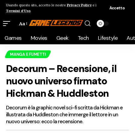
Usando questo sito, accetto le nostre
Privacy Policy
e i
Accetto
Termini d'Uso
.
Aa
Games
Movies
Geek
Tech
Lifestyle
Au
MANGA E FUMETTI
Decorum – Recensione, il
nuovo universo firmato
Hickman & Huddleston
Decorum è la graphic novel sci-fi scritta da Hickman e
illustrata da Huddleston che immerge il lettore in un
nuovo universo: ecco la recensione.