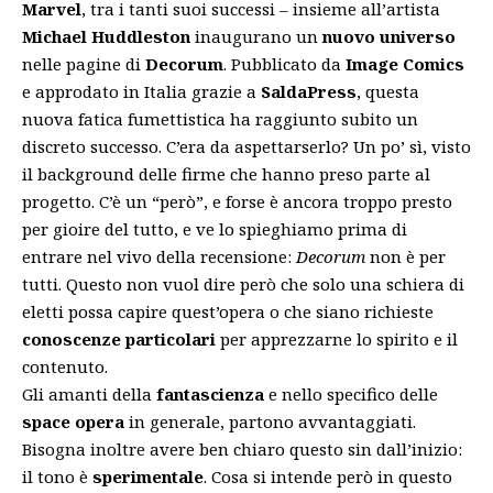
Marvel
, tra i tanti suoi successi – insieme all’artista
Michael Huddleston
inaugurano un
nuovo universo
nelle pagine di
Decorum
. Pubblicato da
Image Comics
e approdato in Italia grazie a
SaldaPress
, questa
nuova fatica fumettistica ha raggiunto subito un
discreto successo. C’era da aspettarserlo? Un po’ sì, visto
il background delle firme che hanno preso parte al
progetto. C’è un “però”, e forse è ancora troppo presto
per gioire del tutto, e ve lo spieghiamo prima di
entrare nel vivo della recensione:
Decorum
non è per
tutti. Questo non vuol dire però che solo una schiera di
eletti possa capire quest’opera o che siano richieste
conoscenze particolari
per apprezzarne lo spirito e il
contenuto.
Gli amanti della
fantascienza
e nello specifico delle
space opera
in generale, partono avvantaggiati.
Bisogna inoltre avere ben chiaro questo sin dall’inizio:
il tono è
sperimentale
. Cosa si intende però in questo