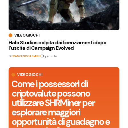
VIDEOGIOCHI
Halo Studios colpita dai licenziamenti dopo
l’uscita di Campaign Evolved
Di
FRANCESCO LEMURI
1 giorno fa
VIDEOGIOCHI
Come i possessori di
criptovalute possono
utilizzare SHRMiner per
esplorare maggiori
opportunità di guadagno e