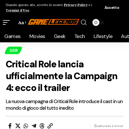
Usando questo sito, accetto le nostre
Privacy Policy
e i
Accetto
Termini d'Uso
.
Aa
Games
Movies
Geek
Tech
Lifestyle
Au
GDR
Critical Role lancia
ufficialmente la Campaign
4: ecco il trailer
La nuova campagna di Critical Role introduce il cast in un
mondo di gioco del tutto inedito
Lettura da 2 minuti