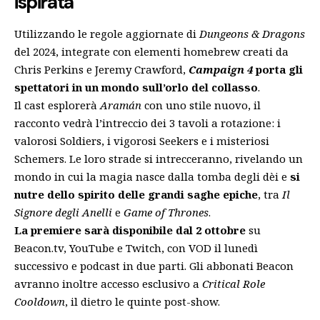
ispirata
Utilizzando le regole aggiornate di
Dungeons & Dragons
del 2024, integrate con elementi homebrew creati da
Chris Perkins e Jeremy Crawford,
Campaign 4
porta gli
spettatori in un mondo sull’orlo del collasso
.
Il cast esplorerà
Aramán
con uno stile nuovo, il
racconto vedrà l’intreccio dei 3 tavoli a rotazione: i
valorosi Soldiers, i vigorosi Seekers e i misteriosi
Schemers. Le loro strade si intrecceranno, rivelando un
mondo in cui la magia nasce dalla tomba degli dèi e
si
nutre dello spirito delle grandi saghe epiche
, tra
Il
Signore degli Anelli
e
Game of Thrones
.
La premiere sarà disponibile dal 2 ottobre
su
Beacon.tv, YouTube e Twitch, con VOD il lunedì
successivo e podcast in due parti. Gli abbonati Beacon
avranno inoltre accesso esclusivo a
Critical Role
Cooldown
, il dietro le quinte post-show.