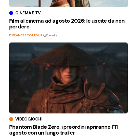
CINEMA E TV
Film al cinema ad agosto 2026: le uscite da non
perdere
Di
FRANCESCO LEMURI
5 ore fa
VIDEOGIOCHI
Phantom Blade Zero, i preordini apriranno l’11
agosto con un lungo trailer