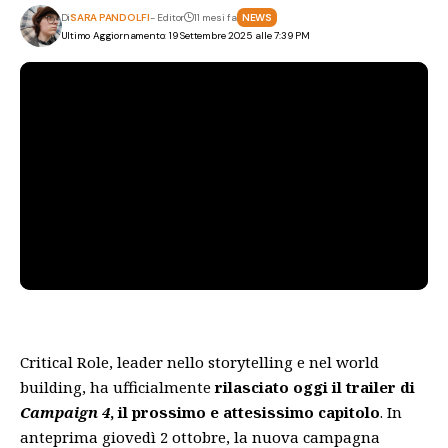
Di
SARA PANDOLFI
- Editor
11 mesi fa
NEWS
Ultimo Aggiornamento: 19 Settembre 2025 alle 7:39 PM
Critical Role, leader nello storytelling e nel world
building, ha ufficialmente
rilasciato oggi il trailer di
Campaign 4
, il prossimo e attesissimo capitolo
. In
anteprima giovedì 2 ottobre, la nuova campagna