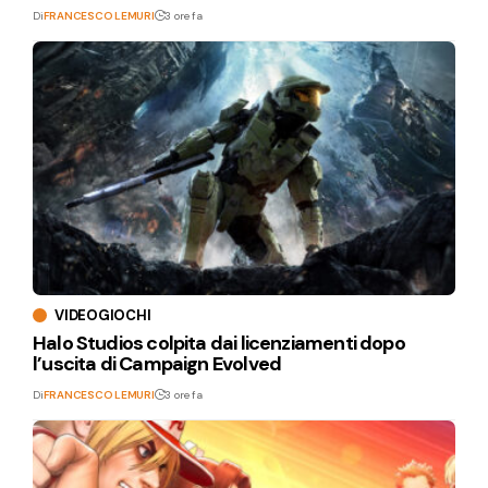
Di
FRANCESCO LEMURI
3 ore fa
VIDEOGIOCHI
Halo Studios colpita dai licenziamenti dopo
l’uscita di Campaign Evolved
Di
FRANCESCO LEMURI
3 ore fa