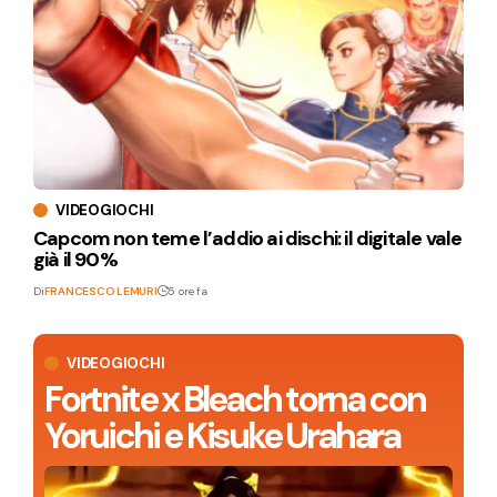
VIDEOGIOCHI
Capcom non teme l’addio ai dischi: il digitale vale
già il 90%
Di
FRANCESCO LEMURI
5 ore fa
VIDEOGIOCHI
Fortnite x Bleach torna con
Yoruichi e Kisuke Urahara