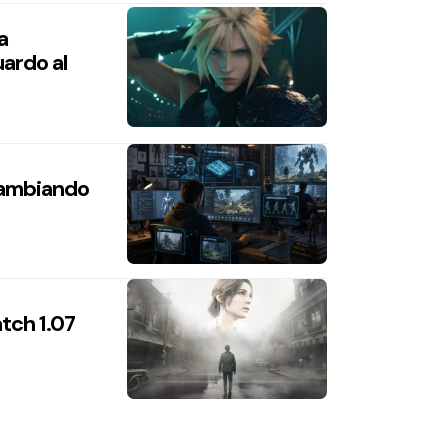
a
ardo al
 cambiando
atch 1.07