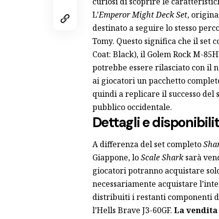
curiosi di scoprire le caratteristi
L’
Emperor Might Deck Set
, origin
destinato a seguire lo stesso per
Tomy. Questo significa che il set
Coat: Black), il Golem Rock M-85H
potrebbe essere rilasciato con il
ai giocatori un pacchetto completo
quindi a replicare il successo del
pubblico occidentale.
Dettagli e disponibili
A differenza del set completo
Shar
Giappone, lo
Scale Shark
sarà vend
giocatori potranno acquistare sol
necessariamente acquistare l’inte
distribuiti i restanti componenti 
l’Hells Brave J3-60GF.
La vendita