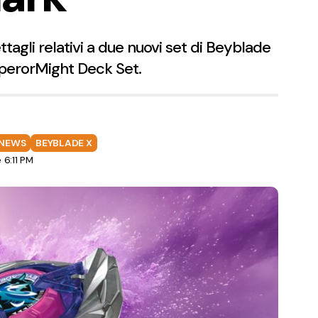
tagli relativi a due nuovi set di Beyblade
EmperorMight Deck Set.
NEWS
BEYBLADE X
 6:11 PM