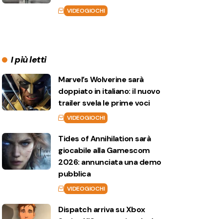
VIDEOGIOCHI
I più letti
Marvel’s Wolverine sarà
doppiato in italiano: il nuovo
trailer svela le prime voci
VIDEOGIOCHI
Tides of Annihilation sarà
giocabile alla Gamescom
2026: annunciata una demo
pubblica
VIDEOGIOCHI
Dispatch arriva su Xbox