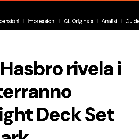
.
censioni
Impressioni
GL Originals
Analisi
Guid
Hasbro rivela i
terranno
ight Deck Set
hark