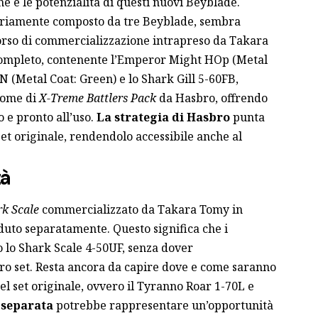
che e le potenzialità di questi nuovi Beyblade.
ariamente composto da tre Beyblade, sembra
corso di commercializzazione intrapreso da Takara
 completo, contenente l’Emperor Might HOp (Metal
N (Metal Coat: Green) e lo Shark Gill 5-60FB,
 nome di
X-Treme Battlers Pack
da Hasbro, offrendo
 e pronto all’uso.
La strategia di Hasbro
punta
 set originale, rendendolo accessibile anche al
tà
k Scale
commercializzato da Takara Tomy in
uto separatamente. Questo significa che i
o lo Shark Scale 4-50UF, senza dover
ro set. Resta ancora da capire dove e come saranno
del set originale, ovvero il Tyranno Roar 1-70L e
 separata
potrebbe rappresentare un’opportunità