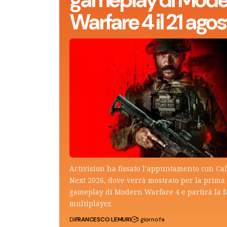
Warfare 4 il 21 agos
Activision ha fissato l’appuntamento con Cal
Next 2026, dove verrà mostrato per la prima v
gameplay di Modern Warfare 4 e partirà la f
multiplayer.
Di
FRANCESCO LEMURI
1 giorno fa