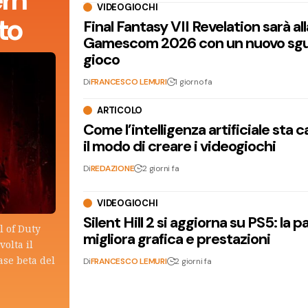
VIDEOGIOCHI
to
Final Fantasy VII Revelation sarà all
Gamescom 2026 con un nuovo sgu
gioco
Di
FRANCESCO LEMURI
1 giorno fa
ARTICOLO
Come l’intelligenza artificiale sta
il modo di creare i videogiochi
Di
REDAZIONE
2 giorni fa
VIDEOGIOCHI
Silent Hill 2 si aggiorna su PS5: la p
l of Duty
migliora grafica e prestazioni
olta il
ase beta del
Di
FRANCESCO LEMURI
2 giorni fa