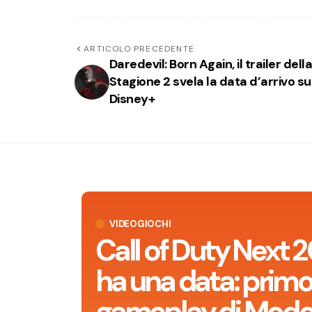
ARTICOLO PRECEDENTE
Daredevil: Born Again, il trailer dell
Stagione 2 svela la data d’arrivo su
Disney+
VIDEOGIOCHI
Call of Duty Next 
ha una data: prim
gameplay di Mode