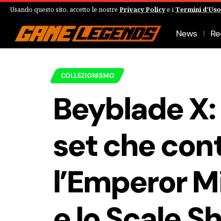
Usando questo sito, accetto le nostre
Privacy Policy
e i
Termini d'Uso
News
Re
COLLEZIONISMO
Beyblade X: 
set che con
l’Emperor M
e lo Scale S