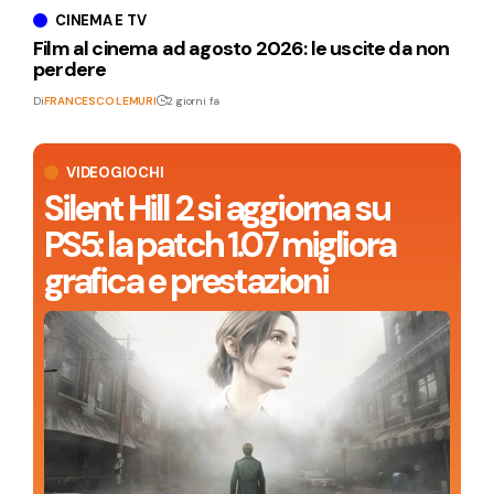
CINEMA E TV
Film al cinema ad agosto 2026: le uscite da non
perdere
Di
FRANCESCO LEMURI
2 giorni fa
VIDEOGIOCHI
Silent Hill 2 si aggiorna su
PS5: la patch 1.07 migliora
grafica e prestazioni