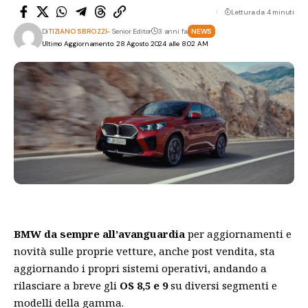
Lettura da 4 minuti
Di
TIZIANO SBROZZI
- Senior Editor
3 anni fa
NEWS
Ultimo Aggiornamento: 28 Agosto 2024 alle 8:02 AM
BMW da sempre all’avanguardia
per aggiornamenti e
novità sulle proprie vetture, anche post vendita, sta
aggiornando i propri sistemi operativi, andando a
rilasciare a breve gli
OS 8,5 e 9
su diversi segmenti e
modelli della gamma.