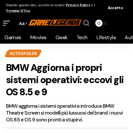
Usando questo sito, accetto le nostre
Privacy Policy
e i
Accetto
Termini d'Uso
.
Aa
Games
Movies
Geek
Tech
Lifestyle
Au
AUTOSPOILER
BMW Aggiorna i propri
sistemi operativi: eccovi gli
OS 8.5 e 9
BMW aggiorna i sistemi operativi e introduce BMW
Theatre Screen si modelli più lussuosi del brand: i nuovi
OS 8.5 e OS 9 sono pronti a stupirvi.