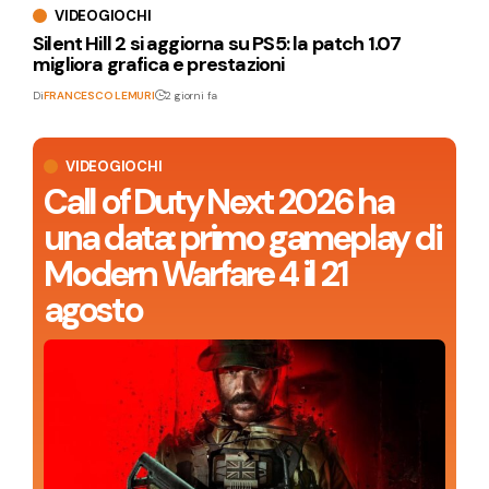
VIDEOGIOCHI
Silent Hill 2 si aggiorna su PS5: la patch 1.07
migliora grafica e prestazioni
Di
FRANCESCO LEMURI
2 giorni fa
VIDEOGIOCHI
Call of Duty Next 2026 ha
una data: primo gameplay di
Modern Warfare 4 il 21
agosto