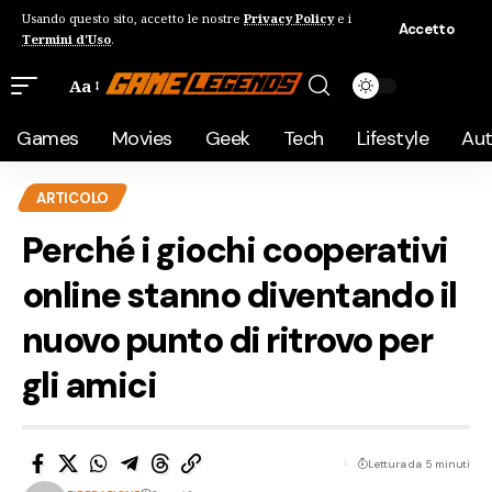
Usando questo sito, accetto le nostre
Privacy Policy
e i
Accetto
Termini d'Uso
.
Aa
Games
Movies
Geek
Tech
Lifestyle
Au
ARTICOLO
Perché i giochi cooperativi
online stanno diventando il
nuovo punto di ritrovo per
gli amici
Lettura da 5 minuti