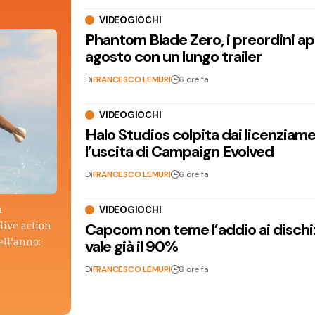
VIDEOGIOCHI
Phantom Blade Zero, i preordini apr
agosto con un lungo trailer
Di
FRANCESCO LEMURI
6 ore fa
VIDEOGIOCHI
Halo Studios colpita dai licenziam
l’uscita di Campaign Evolved
Di
FRANCESCO LEMURI
6 ore fa
a
VIDEOGIOCHI
live action
Capcom non teme l’addio ai dischi: i
ell’anno:
vale già il 90%
Di
FRANCESCO LEMURI
8 ore fa