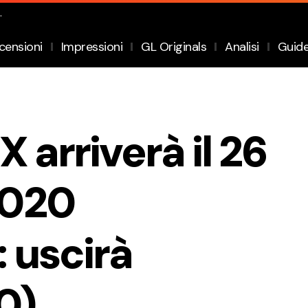
.
censioni
Impressioni
GL Originals
Analisi
Guid
 arriverà il 26
2020
 uscirà
0)