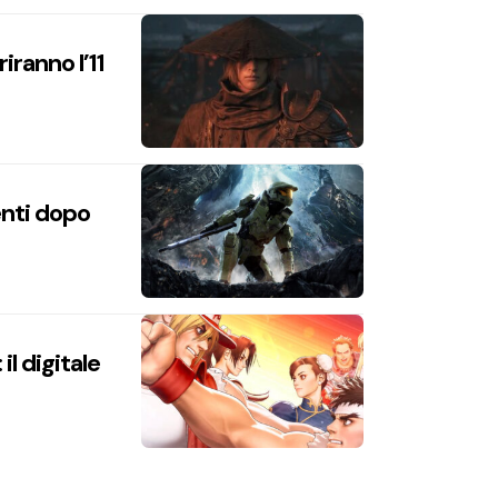
iranno l’11
enti dopo
l digitale