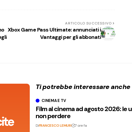
ARTICOLO SUCCESSIVO
no
Xbox Game Pass Ultimate: annunciati i
gli
Vantaggi per gli abbonati
Ti potrebbe interessare anche
CINEMA E TV
Film al cinema ad agosto 2026: le 
non perdere
ite
Di
FRANCESCO LEMURI
7 ore fa