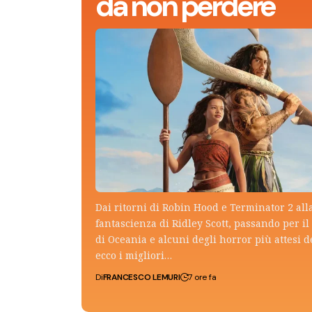
da non perdere
Dai ritorni di Robin Hood e Terminator 2 all
fantascienza di Ridley Scott, passando per il 
di Oceania e alcuni degli horror più attesi d
ecco i migliori…
Di
FRANCESCO LEMURI
7 ore fa