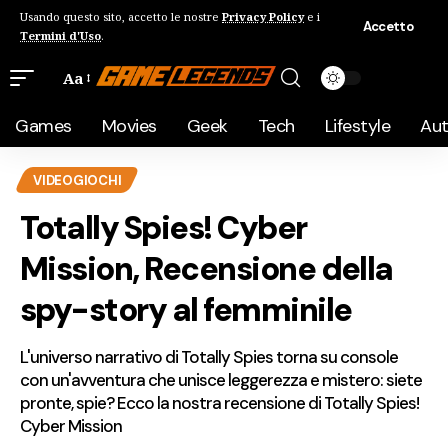
Usando questo sito, accetto le nostre
Privacy Policy
e i
Accetto
Termini d'Uso
.
Aa
Games
Movies
Geek
Tech
Lifestyle
Au
VIDEOGIOCHI
Totally Spies! Cyber
Mission, Recensione della
spy-story al femminile
L'universo narrativo di Totally Spies torna su console
con un'avventura che unisce leggerezza e mistero: siete
pronte, spie? Ecco la nostra recensione di Totally Spies!
Cyber Mission