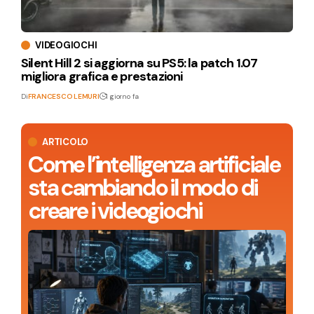
VIDEOGIOCHI
Silent Hill 2 si aggiorna su PS5: la patch 1.07
migliora grafica e prestazioni
Di
FRANCESCO LEMURI
1 giorno fa
ARTICOLO
Come l’intelligenza artificiale
sta cambiando il modo di
creare i videogiochi