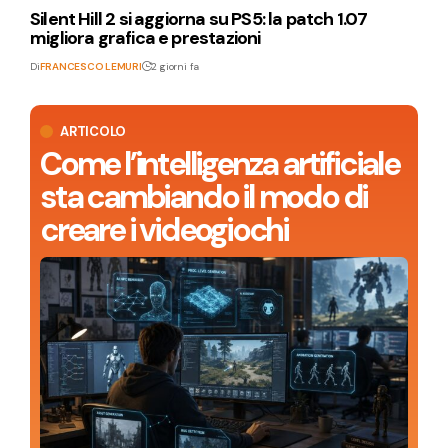
Silent Hill 2 si aggiorna su PS5: la patch 1.07
migliora grafica e prestazioni
Di
FRANCESCO LEMURI
2 giorni fa
ARTICOLO
Come l’intelligenza artificiale
sta cambiando il modo di
creare i videogiochi