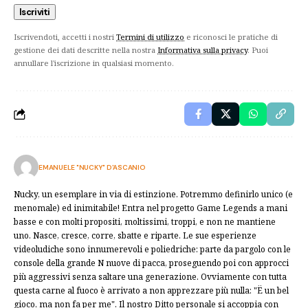
Iscrivendoti, accetti i nostri
Termini di utilizzo
e riconosci le pratiche di
gestione dei dati descritte nella nostra
Informativa sulla privacy
. Puoi
annullare l'iscrizione in qualsiasi momento.
EMANUELE "NUCKY" D'ASCANIO
Nucky, un esemplare in via di estinzione. Potremmo definirlo unico (e
menomale) ed inimitabile! Entra nel progetto Game Legends a mani
basse e con molti propositi, moltissimi, troppi, e non ne mantiene
uno. Nasce, cresce, corre, sbatte e riparte. Le sue esperienze
videoludiche sono innumerevoli e poliedriche: parte da pargolo con le
console della grande N nuove di pacca, proseguendo poi con approcci
più aggressivi senza saltare una generazione. Ovviamente con tutta
questa carne al fuoco è arrivato a non apprezzare più nulla: "Ë un bel
gioco, ma non fa per me". Il nostro Ditto personale si accoppia con