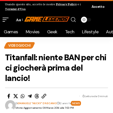
Usando questo sito, accetto le nostre
Privacy Policy
e i
Accetto
Termini d'Uso
.
Aa
Games
Movies
Geek
Tech
Lifestyle
Au
VIDEOGIOCHI
Titanfall: niente BAN per chi
ci giocherà prima del
lancio!
Lettura da 0 minuti
Di
EMANUELE "NUCKY" D'ASCANIO
12 anni fa
NEWS
Ultimo Aggiornamento: 09 Marzo 2014 alle 7:00 PM