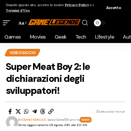
Usando questo sito, accetto le nostre
Privacy Policy
e i
Accetto
Termini d'Uso
.
Aa
Games
Movies
Geek
Tech
Lifestyle
Au
VIDEOGIOCHI
Super Meat Boy 2: le
dichiarazioni degli
sviluppatori!
Lettura da 1 minuti
Di
TIZIANO SBROZZI
- Senior Editor
11 anni fa
NEWS
Ultimo Aggiornamento: 08 Agosto 2015 alle 8:21 AM