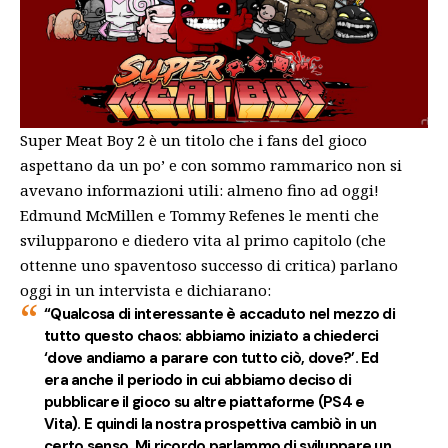
Super Meat Boy 2 è un titolo che i fans del gioco
aspettano da un po’ e con sommo rammarico non si
avevano informazioni utili: almeno fino ad oggi!
Edmund McMillen e Tommy Refenes le menti che
svilupparono e diedero vita al primo capitolo (che
ottenne uno spaventoso successo di critica) parlano
oggi in un intervista e dichiarano:
“Qualcosa di interessante è accaduto nel mezzo di
tutto questo chaos: abbiamo iniziato a chiederci
‘
dove andiamo a parare con tutto ciò, dove?’.
Ed
era anche il periodo in cui abbiamo deciso di
pubblicare il gioco su altre piattaforme (PS4 e
Vita). E quindi la nostra prospettiva cambiò in un
certo senso. Mi ricordo parlammo di sviluppare un