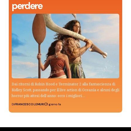
perdere
Dai ritorni di Robin Hood e Terminator 2 alla fantascienza di
Ridley Scott, passando per il live action di Oceania e alcuni degli
horror più attesi dell’anno: ecco i migliori…
Di
FRANCESCO LEMURI
1 giorno fa