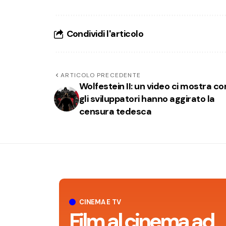
Condividi l'articolo
ARTICOLO PRECEDENTE
Wolfestein II: un video ci mostra c
gli sviluppatori hanno aggirato la
censura tedesca
CINEMA E TV
Film al cinema ad