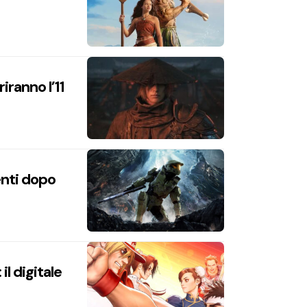
iranno l’11
enti dopo
l digitale