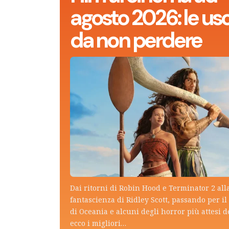
agosto 2026: le usc
da non perdere
Dai ritorni di Robin Hood e Terminator 2 all
fantascienza di Ridley Scott, passando per il 
di Oceania e alcuni degli horror più attesi d
ecco i migliori…