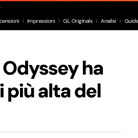
.
censioni
Impressioni
GL Originals
Analisi
Guid
 Odyssey ha
 più alta del