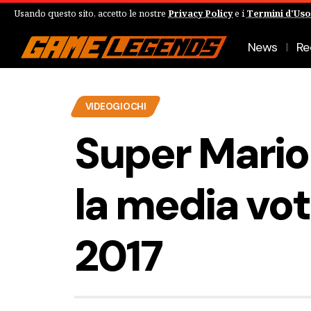
Usando questo sito, accetto le nostre
Privacy Policy
e i
Termini d'Uso
News
Re
VIDEOGIOCHI
Super Mario
la media voti
2017