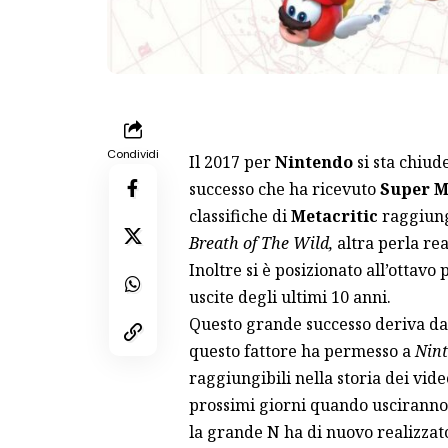
Condividi
Il 2017 per
Nintendo
si sta chiud
successo che ha ricevuto
Super M
classifiche di
Metacritic
raggiung
Breath of The Wild,
altra perla re
Inoltre si è posizionato all’ottavo 
uscite degli ultimi 10 anni.
Questo grande successo deriva dalla
questo fattore ha permesso a
Nin
raggiungibili nella storia dei vi
prossimi giorni quando usciranno 
la grande N ha di nuovo realizza