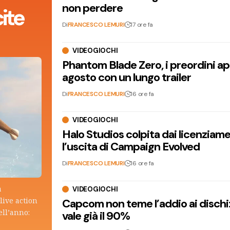
non perdere
ite
Di
FRANCESCO LEMURI
17 ore fa
VIDEOGIOCHI
Phantom Blade Zero, i preordini apr
agosto con un lungo trailer
Di
FRANCESCO LEMURI
16 ore fa
VIDEOGIOCHI
Halo Studios colpita dai licenziam
l’uscita di Campaign Evolved
Di
FRANCESCO LEMURI
16 ore fa
a
VIDEOGIOCHI
live action
Capcom non teme l’addio ai dischi: i
ell’anno:
vale già il 90%