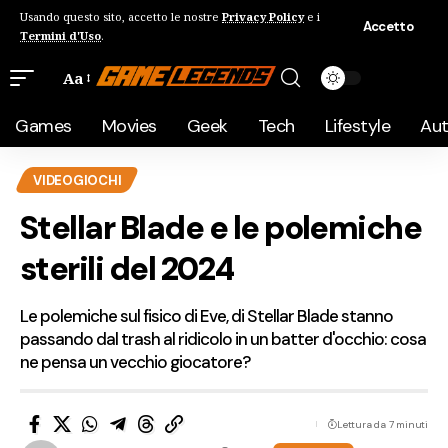
Usando questo sito, accetto le nostre
Privacy Policy
e i
Accetto
Termini d'Uso
.
Aa
Games
Movies
Geek
Tech
Lifestyle
Au
VIDEOGIOCHI
Stellar Blade e le polemiche
sterili del 2024
Le polemiche sul fisico di Eve, di Stellar Blade stanno
passando dal trash al ridicolo in un batter d'occhio: cosa
ne pensa un vecchio giocatore?
Lettura da 7 minuti