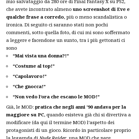
mio salvataggio da 280 ore di Final Fantasy X su PS2,
che avete incontrato almeno
uno screenshot di Eve e
qualche frase a corredo
, più o meno scandalistica o
ironica. Di seguito ci saranno stati non pochi
commenti, sotto quella foto, di cui mi sono soffermato
a leggere e facendone un sunto, tra i più gettonati ci
sono
“Mai vista una donna?!”
“Costume al top!”
“Capolavoro!”
“Che gnocca!”
“Non vedo l’ora che escano le MOD!”
Già, le MOD:
pratica che negli anni ’90 andava per la
maggiore su PC
, quando esisteva già chi si divertiva a
modificare (da qui il termine MOD) l’aspetto dei
protagonisti di un gioco. Ricordo in particolare proprio
la leggenda di
Nude Raider
, una MOD che pare