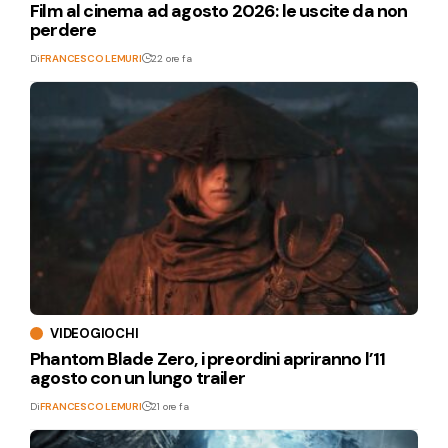
Film al cinema ad agosto 2026: le uscite da non
perdere
Di
FRANCESCO LEMURI
22 ore fa
VIDEOGIOCHI
Phantom Blade Zero, i preordini apriranno l’11
agosto con un lungo trailer
Di
FRANCESCO LEMURI
21 ore fa