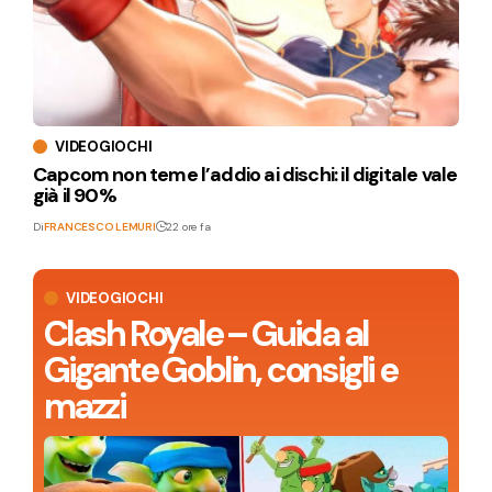
VIDEOGIOCHI
Capcom non teme l’addio ai dischi: il digitale vale
già il 90%
Di
FRANCESCO LEMURI
22 ore fa
VIDEOGIOCHI
Clash Royale – Guida al
Gigante Goblin, consigli e
mazzi