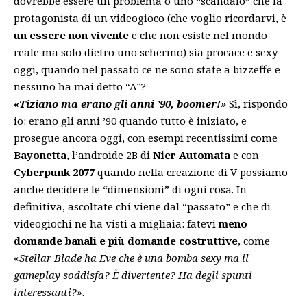
dovrebbe essere un problema o uno “scandalo” che la
protagonista di un videogioco (che voglio ricordarvi, è
un essere non vivente
e che non esiste nel mondo
reale ma solo dietro uno schermo) sia procace e sexy
oggi, quando nel passato ce ne sono state a bizzeffe e
nessuno ha mai detto “A”?
«Tiziano ma erano gli anni ’90, boomer!»
Sì, rispondo
io: erano gli anni ’90 quando tutto è iniziato, e
prosegue ancora oggi, con esempi recentissimi come
Bayonetta
, l’androide 2B di
Nier Automata
e con
Cyberpunk 2077
quando nella creazione di V possiamo
anche decidere le “dimensioni” di ogni cosa. In
definitiva, ascoltate chi viene dal “passato” e che di
videogiochi ne ha visti a migliaia: fatevi
meno
domande banali e più domande costruttive
, come
«
Stellar Blade ha Eve che è una bomba sexy ma il
gameplay soddisfa? È divertente? Ha degli spunti
interessanti?»
.