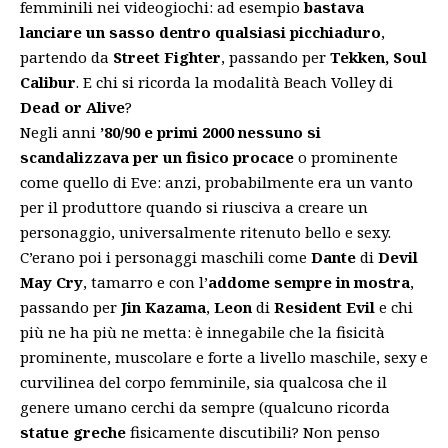
femminili nei videogiochi: ad esempio
bastava
lanciare un sasso dentro qualsiasi picchiaduro
,
partendo da
Street Fighter
, passando per
Tekken, Soul
Calibur
. E chi si ricorda la modalità Beach Volley di
Dead or Alive
?
Negli anni
’80/90 e primi 2000 nessuno si
scandalizzava per un fisico procace
o prominente
come quello di Eve: anzi, probabilmente era un vanto
per il produttore quando si riusciva a creare un
personaggio, universalmente ritenuto bello e sexy.
C’erano poi i personaggi maschili come
Dante
di
Devil
May Cry
, tamarro e con l’
addome sempre in mostra
,
passando per
Jin Kazama
,
Leon
di
Resident Evil
e chi
più ne ha più ne metta: è innegabile che la fisicità
prominente, muscolare e forte a livello maschile, sexy e
curvilinea del corpo femminile, sia qualcosa che il
genere umano cerchi da sempre (qualcuno ricorda
statue greche
fisicamente discutibili? Non penso