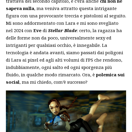
trattava del secondo capitolo, e c’era anche
chi non ne
sapeva nulla
, ma veniva attratto questa intrigante
figura con una provocante treccia e pistoloni al seguito.
Mi sono addormentato con Lara e mi sono svegliato
nel 2024 con
Eve
di
Stellar Blade
: certo, la ragazza ha
delle forme non da poco, universalmente sexy ed
intriganti per qualsiasi occhio, è innegabile. La
tecnologia è andata avanti, siamo passati dai poligoni
di Lara ai pixel ed agli alti volumi di FPS che rendono,
indubbiamente, ogni salto ed ogni sporgenza più
fluido, in qualche modo rimarcato. Ora, è
polemica sui
social
, ma mi chiedo, com’è successo?