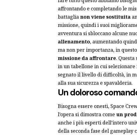
fare tutto questo abbiamo bisogno 
affrontando e completando le miss
battaglia
non viene sostituita
an
missione, quindi i suoi miglioram
avventura si sbloccano alcune n
allenamento
, aumentando quindi 
ma non per importanza, in questo
missione da affrontare
. Questa 
in un tabellone in cui selezionare
segnato il livello di difficoltà, i
alla sua sicurezza e spavalderia.
Un doloroso comando
Bisogna essere onesti, Space Crew 
l’opera si dimostra come
un prod
anche i più esperti dell’intero u
della seconda fase del gameplay ch