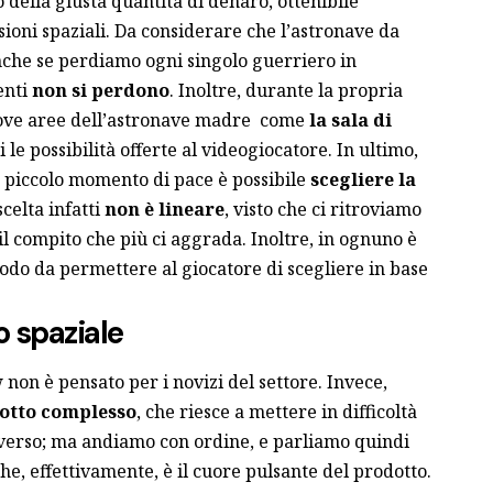
della giusta quantità di denaro, ottenibile
ioni spaziali. Da considerare che l’astronave da
che se perdiamo ogni singolo guerriero in
enti
non si perdono
. Inoltre, durante la propria
uove aree dell’astronave madre come
la sala di
le possibilità offerte al videogiocatore. In ultimo,
 piccolo momento di pace è possibile
scegliere la
scelta infatti
non è lineare
, visto che ci ritroviamo
 il compito che più ci aggrada. Inoltre, in ognuno è
n modo da permettere al giocatore di scegliere in base
 spaziale
non è pensato per i novizi del settore. Invece,
otto complesso
, che riesce a mettere in difficoltà
niverso; ma andiamo con ordine, e parliamo quindi
e, effettivamente, è il cuore pulsante del prodotto.