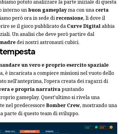
bbiamo potuto analizzare la parte iniziale di questa
o interno un
buon gameplay
ma con una
certa
Siamo però ora in sede di
recensione
, lì dove il
rire se il gioco pubblicato da
Curve Digital
abbia
ziali. Un analisi che deve però partire dal
 madre
dei nostri astronauti cubici.
a tempesta
andare un vero e proprio esercito spaziale
a, è incaricata a compiere missioni nel vuoto dello
o nell’anteprima, l’opera creata dei ragazzi di
vera e propria narrativa
puntando
proprio gameplay. Quest’ultimo si rivela una
nte nel predecessore
Bomber Crew
, mostrando una
a parte di questo team di sviluppo.