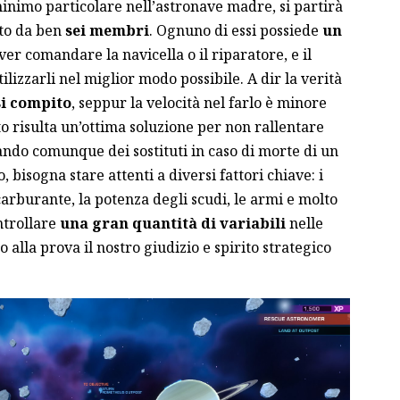
imo particolare nell’astronave madre, si partirà
to da ben
sei membri
. Ognuno di essi possiede
un
er comandare la navicella o il riparatore, e il
tilizzarli nel miglior modo possibile. A dir la verità
si compito
, seppur la velocità nel farlo è minore
to risulta un’ottima soluzione per non rallentare
ndo comunque dei sostituti in caso di morte di un
bisogna stare attenti a diversi fattori chiave: i
 carburante, la potenza degli scudi, le armi e molto
ntrollare
una gran quantità di variabili
nelle
 alla prova il nostro giudizio e spirito strategico