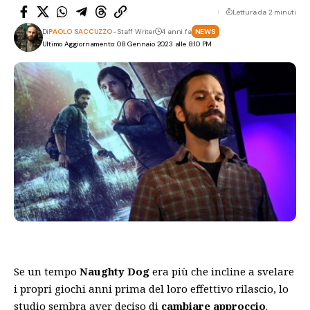
Lettura da 2 minuti
Di
PAOLO SACCUZZO
- Staff Writer
4 anni fa
NEWS
Ultimo Aggiornamento: 08 Gennaio 2023 alle 8:10 PM
Se un tempo
Naughty Dog
era più che incline a svelare
i propri giochi anni prima del loro effettivo rilascio, lo
studio sembra aver deciso di
cambiare approccio
.