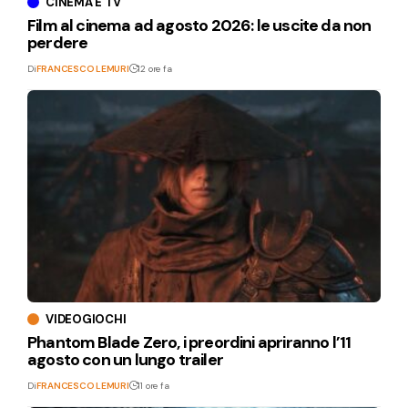
CINEMA E TV
Film al cinema ad agosto 2026: le uscite da non
perdere
Di
FRANCESCO LEMURI
12 ore fa
VIDEOGIOCHI
Phantom Blade Zero, i preordini apriranno l’11
agosto con un lungo trailer
Di
FRANCESCO LEMURI
11 ore fa