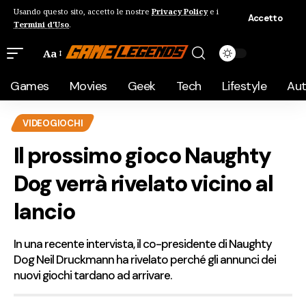
Usando questo sito, accetto le nostre
Privacy Policy
e i
Accetto
Termini d'Uso
.
Aa
Games
Movies
Geek
Tech
Lifestyle
Au
VIDEOGIOCHI
Il prossimo gioco Naughty
Dog verrà rivelato vicino al
lancio
In una recente intervista, il co-presidente di Naughty
Dog Neil Druckmann ha rivelato perché gli annunci dei
nuovi giochi tardano ad arrivare.