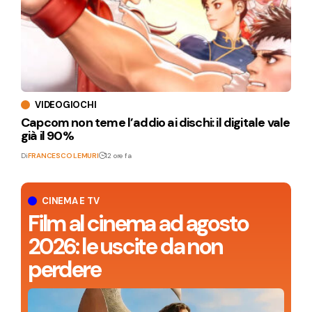
VIDEOGIOCHI
Capcom non teme l’addio ai dischi: il digitale vale
già il 90%
Di
FRANCESCO LEMURI
12 ore fa
CINEMA E TV
Film al cinema ad agosto
2026: le uscite da non
perdere