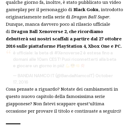
qualche giorno fa, inoltre, è stato pubblicato un
video
gameplay per il personaggio di
Black Goku
, introdotto
originariamente nella serie di
Dragon Ball Super
.
Dunque, manca davvero poco al rilascio ufficiale
di
Dragon Ball Xenoverse 2, che ricordiamo
debutterà sui nostri scaffali a partire dal 27 ottobre
2016
sulle piattaforme PlayStation 4, Xbox One e PC.
è ufficiale: la beta di
#Xenoverse2
è estesa fino a
domani alle 10am CEST! Puoi riconnetterti alla beta
e giocare un giorno in più!
— BANDAI NAMCO IT (@BandaiNamcoIT)
October
17, 2016
Cosa pensate a riguardo? Notate dei cambiamenti in
questo nuovo capitolo della famosissima serie
giapponese? Non fatevi scappare quest’ultima
occasione per provare il titolo e continuate a seguirci!