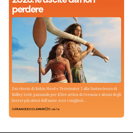
perdere
Dai ritorni di Robin Hood e Terminator 2 alla fantascienza di
Ridley Scott, passando per il live action di Oceania e alcuni degli
horror più attesi dell’anno: ecco i migliori…
Di
FRANCESCO LEMURI
15 ore fa