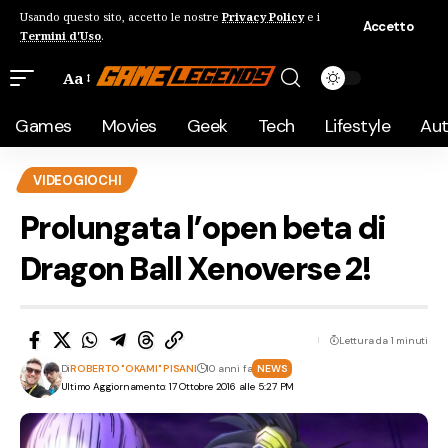
Usando questo sito, accetto le nostre
Privacy Policy
e i
Accetto
Termini d'Uso
.
Aa
Games
Movies
Geek
Tech
Lifestyle
Au
VIDEOGIOCHI
Prolungata l’open beta di
Dragon Ball Xenoverse 2!
Lettura da 1 minuti
Di
ROBERTO "OKAMI" PISANI
10 anni fa
NEWS
Ultimo Aggiornamento: 17 Ottobre 2016 alle 5:27 PM