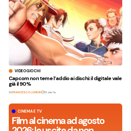
VIDEOGIOCHI
Capcom non teme l’addio ai dischi: il digitale vale
già il 90%
Di
FRANCESCO LEMURI
15 ore fa
CINEMA E TV
Film al cinema ad agosto
2026: le uscite da non