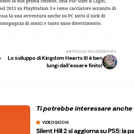
mano la sua prima console, una PSP Slim & Light,
el 2011 su PlayStation 3 e come cacciatore accanito di
inua la sua avventura anche su PC sotto il nick di
 compagnia di amici e tanto sano divertimento.
ARTICOLO SUCCESSIVO
o
Lo sviluppo di Kingdom Hearts III è ben
lungi dall’essere finito!
Ti potrebbe interessare anche
VIDEOGIOCHI
Silent Hill 2 si aggiorna su PS5: la p