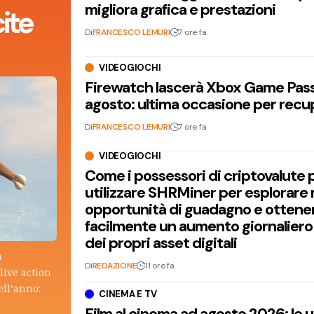
migliora grafica e prestazioni
ite
Di
FRANCESCO LEMURI
7 ore fa
VIDEOGIOCHI
Firewatch lascerà Xbox Game Pass 
agosto: ultima occasione per recu
Di
FRANCESCO LEMURI
7 ore fa
VIDEOGIOCHI
Come i possessori di criptovalute
utilizzare SHRMiner per esplorare
opportunità di guadagno e ottene
facilmente un aumento giornaliero
dei propri asset digitali
a
Di
REDAZIONE
11 ore fa
live action
ell’anno:
CINEMA E TV
Film al cinema ad agosto 2026: le 