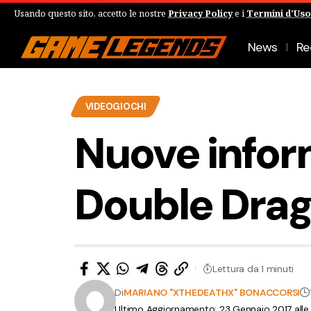
Usando questo sito, accetto le nostre
Privacy Policy
e i
Termini d'Uso
News
Re
VIDEOGIOCHI
Nuove infor
Double Drag
Lettura da 1 minuti
Di
MARIANO "XTHEDEATHX" BONACCORSI
Ultimo Aggiornamento: 23 Gennaio 2017 alle