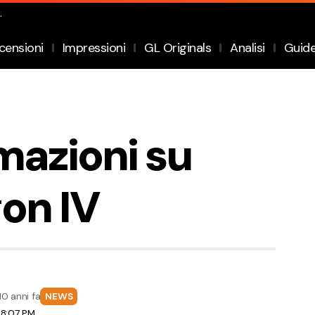
.
censioni
Impressioni
GL Originals
Analisi
Guid
mazioni su
on IV
10 anni fa
NEWS
 8:07 PM