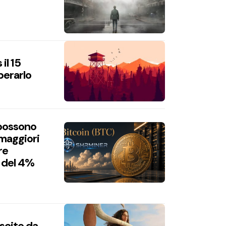
il 15
perarlo
 possono
 maggiori
re
 del 4%
uscite da