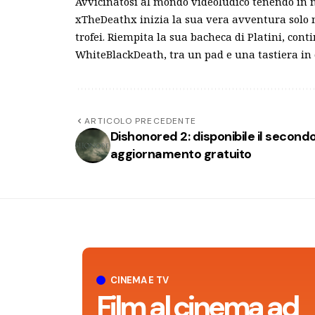
Avvicinatosi al mondo videoludico tenendo in 
xTheDeathx inizia la sua vera avventura solo n
trofei. Riempita la sua bacheca di Platini, cont
WhiteBlackDeath, tra un pad e una tastiera in
ARTICOLO PRECEDENTE
Dishonored 2: disponibile il second
aggiornamento gratuito
CINEMA E TV
Film al cinema ad