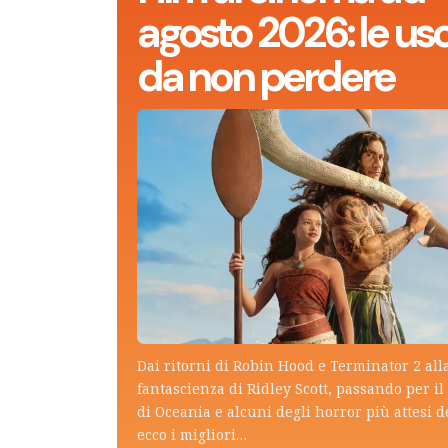
agosto 2026: le usc
da non perdere
Dai ritorni di Robin Hood e Terminator 2 all
fantascienza di Ridley Scott, passando per il 
di Oceania e alcuni degli horror più attesi d
ecco i migliori…