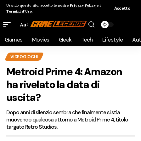
Usando questo sito, accetto le nostre
Privacy Policy
e i
Accetto
Termini d'Uso
.
Aa
Games
Movies
Geek
Tech
Lifestyle
Au
VIDEOGIOCHI
Metroid Prime 4: Amazon
ha rivelato la data di
uscita?
Dopo anni di silenzio sembra che finalmente si stia
muovendo qualcosa attorno a Metroid Prime 4, titolo
targato Retro Studios.