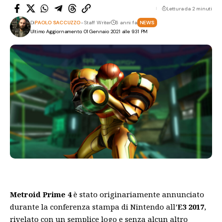
Lettura da 2 minuti
Di
PAOLO SACCUZZO
- Staff Writer
6 anni fa
NEWS
Ultimo Aggiornamento: 01 Gennaio 2021 alle 9:31 PM
Metroid Prime 4
è stato originariamente annunciato
durante la conferenza stampa di Nintendo all’
E3 2017
,
rivelato con un semplice logo e senza alcun altro