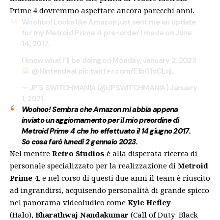
Prime 4 dovremmo aspettare ancora parecchi anni.
Woohoo! Looks like Amazon just sent me an update
for my Metroid Prime 4 pre-order I made on June
14, 2017.
I know what I’ll be doing on Monday, January 2, 2023
@Nintendeal
pic.twitter.com/E1b01cOLqL
— JP'S SWITCHMANIA (@JPSWITCHMANIA)
January
1, 2021
Woohoo! Sembra che Amazon mi abbia appena
inviato un aggiornamento per il mio preordine di
Metroid Prime 4 che ho effettuato il 14 giugno 2017.
So cosa farò lunedì 2 gennaio 2023.
Nel mentre
Retro Studios
è alla disperata ricerca di
personale specializzato per la realizzazione di
Metroid
Prime 4
, e nel corso di questi due anni il team è riuscito
ad ingrandirsi, acquisendo personalità di grande spicco
nel panorama videoludico come
Kyle Hefley
(Halo),
Bharathwaj Nandakumar
(Call of Duty: Black