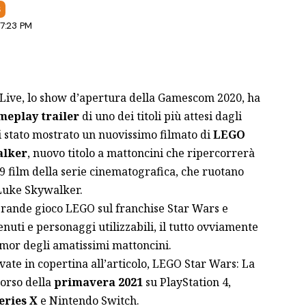
S
 7:23 PM
 Live, lo show d’apertura della Gamescom 2020, ha
meplay trailer
di uno dei titoli più attesi dagli
ti stato mostrato un nuovissimo filmato di
LEGO
alker
, nuovo titolo a mattoncini che ripercorrerà
9 film della serie cinematografica, che ruotano
 Luke Skywalker.
ù grande gioco LEGO sul franchise Star Wars e
uti e personaggi utilizzabili, il tutto ovviamente
mor degli amatissimi mattoncini.
vate in copertina all’articolo, LEGO Star Wars: La
corso della
primavera 2021
su PlayStation 4,
eries X
e Nintendo Switch.