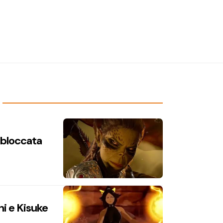
n bloccata
hi e Kisuke