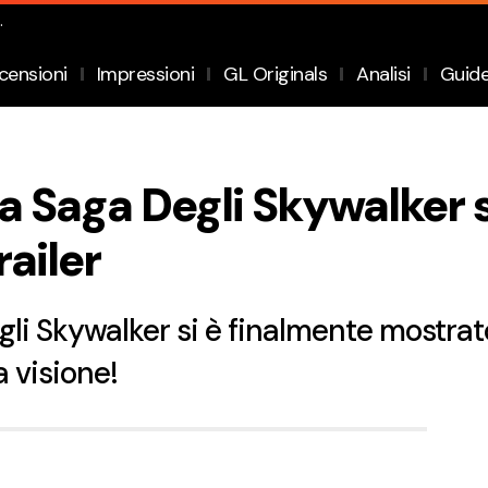
.
censioni
Impressioni
GL Originals
Analisi
Guid
a Saga Degli Skywalker s
ailer
li Skywalker si è finalmente mostrat
 visione!