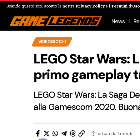
Usando questo sito, accetto le nostre
Privacy Policy
e i
Termini d'Uso
News
Re
VIDEOGIOCHI
LEGO Star Wars: L
primo gameplay tr
LEGO Star Wars: La Saga Deg
alla Gamescom 2020. Buona
Lettura da 1 minuti