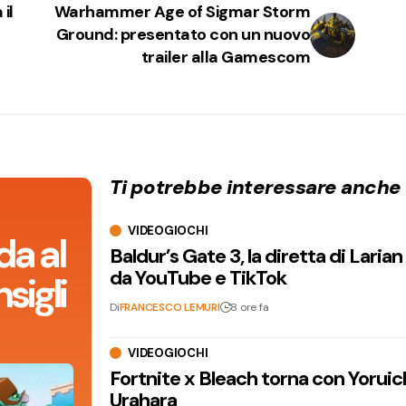
il
Warhammer Age of Sigmar Storm
Ground: presentato con un nuovo
trailer alla Gamescom
Ti potrebbe interessare anche
VIDEOGIOCHI
da al
Baldur’s Gate 3, la diretta di Laria
da YouTube e TikTok
sigli
Di
FRANCESCO LEMURI
8 ore fa
VIDEOGIOCHI
Fortnite x Bleach torna con Yoruic
Urahara