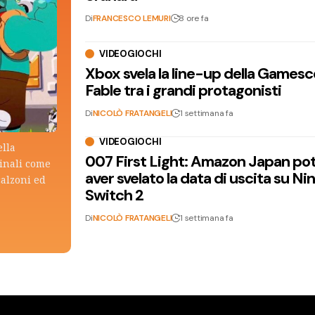
Di
FRANCESCO LEMURI
8 ore fa
VIDEOGIOCHI
Xbox svela la line-up della Games
Fable tra i grandi protagonisti
Di
NICOLÒ FRATANGELI
1 settimana fa
VIDEOGIOCHI
ella
007 First Light: Amazon Japan po
ginali come
aver svelato la data di uscita su N
calzoni ed
Switch 2
Di
NICOLÒ FRATANGELI
1 settimana fa