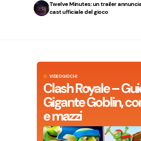
Twelve Minutes: un trailer annuncia 
cast ufficiale del gioco
VIDEOGIOCHI
Clash Royale – Gui
Gigante Goblin, con
e mazzi